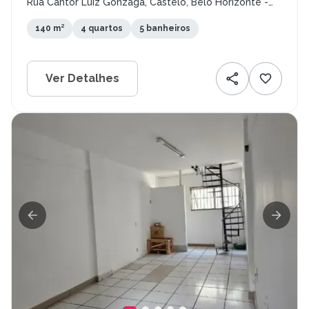
Rua Cantor Luiz Gonzaga, Castelo, Belo Horizonte -
MG
140 m²
4 quartos
5 banheiros
Ver Detalhes