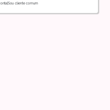
conta
|
Sou cliente comum