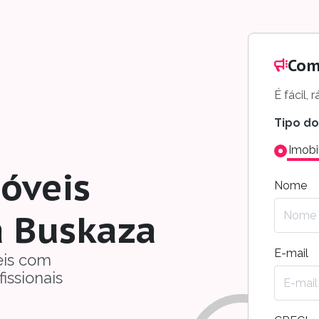
Com
É fácil,
Tipo do 
Imobil
óveis
Nome
a Buskaza
E-mail
eis com
issionais