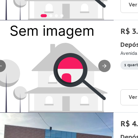
Ver
R$ 3
Depós
Avenida
MG
1 quar
Ver
R$ 4
Depós