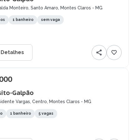
alda Monteiro, Santo Amaro, Montes Claros - MG
tos
1 banheiro
sem vaga
 Detalhes
.000
ito-Galpão
idente Vargas, Centro, Montes Claros - MG
to
1 banheiro
5 vagas