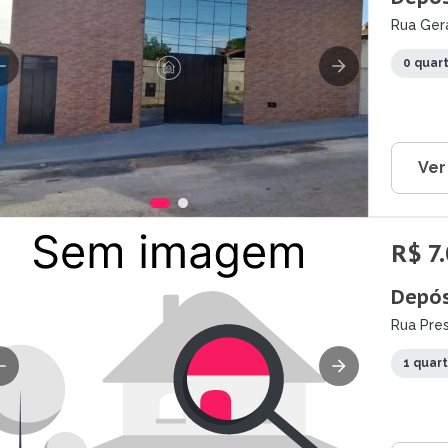
Rua Ger
0 quar
Ver
R$ 7
Depós
Rua Pres
1 quar