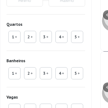
Quartos
1
2
3
4
5
Banheiros
1
2
3
4
5
Vagas