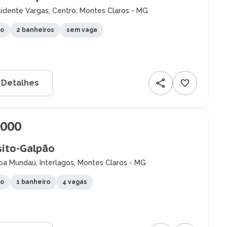
idente Vargas, Centro, Montes Claros - MG
to
2 banheiros
sem vaga
 Detalhes
.000
ito-Galpão
oa Mundaú, Interlagos, Montes Claros - MG
to
1 banheiro
4 vagas