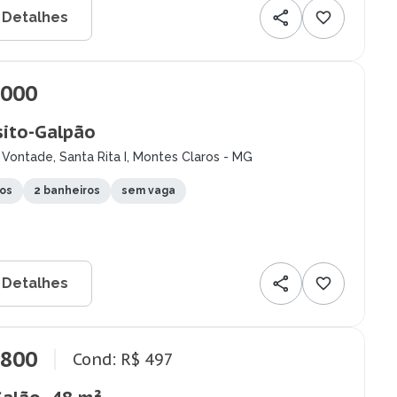
 Detalhes
.000
ito-Galpão
Vontade, Santa Rita I, Montes Claros - MG
tos
2 banheiros
sem vaga
 Detalhes
.800
Cond: R$ 497