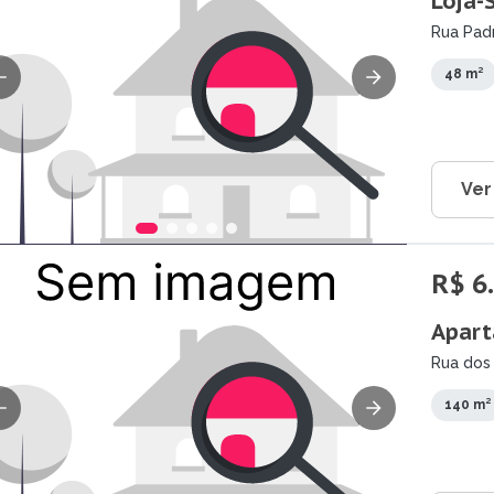
Loja-
Rua Padr
48 m²
Ver
R$ 6
Apart
Rua dos
140 m²