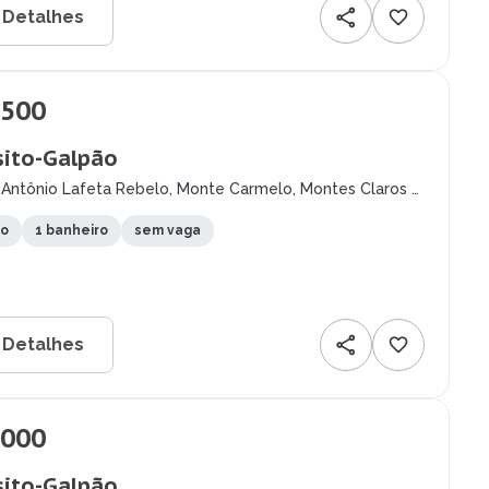
 Detalhes
.500
ito-Galpão
 Antônio Lafeta Rebelo, Monte Carmelo, Montes Claros -
to
1 banheiro
sem vaga
 Detalhes
.000
ito-Galpão