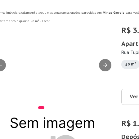
mos imóveis exatamente aqui, mas separamos opções parecidas em
Minas Gerais
para você
R$ 3
Apart
Rua Tup
40 m²
Ver
R$ 1
Depós