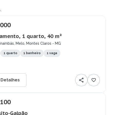
.
.000
amento, 1 quarto, 40 m²
inambás, Melo, Montes Claros - MG
1 quarto
1 banheiro
1 vaga
 Detalhes
.100
ito-Galpão