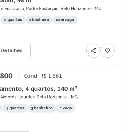
Salão, 48 m²
e Eustáquio, Padre Eustáquio, Belo Horizonte - MG
0 quartos
1 banheiro
sem vaga
 Detalhes
.800
Cond: R$ 1.661
amento, 4 quartos, 140 m²
 Aimorés, Lourdes, Belo Horizonte - MG
4 quartos
3 banheiros
1 vaga