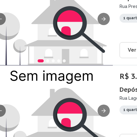
Rua Pres
1 quar
Ver
R$ 3
Depós
Rua Lag
1 quar