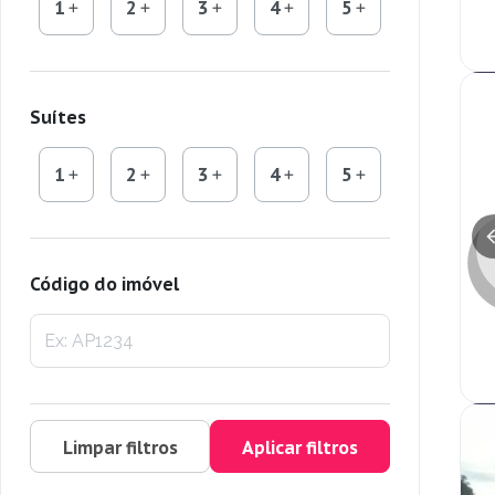
1
2
3
4
5
Suítes
1
2
3
4
5
Código do imóvel
Limpar filtros
Aplicar filtros