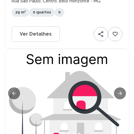
Rua São Paulo, Centro, Belo Horizonte - MG
29 m²
0 quartos
0
Ver Detalhes