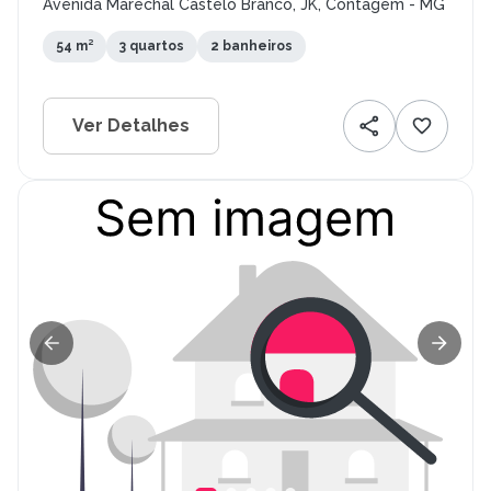
Avenida Marechal Castelo Branco, JK, Contagem - MG
54 m²
3 quartos
2 banheiros
Ver Detalhes