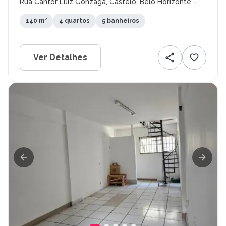
Rua Cantor Luiz Gonzaga, Castelo, Belo Horizonte -
MG
140 m²
4 quartos
5 banheiros
Ver Detalhes