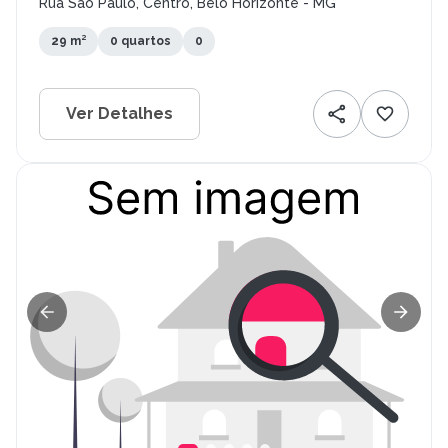
Rua São Paulo, Centro, Belo Horizonte - MG
29 m²
0 quartos
0
Ver Detalhes