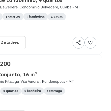
de Condomínio, 4 quartos
 Belvedere, Condomínio Belvedere, Cuiabá - MT
4 quartos
5 banheiros
4 vagas
 Detalhes
.200
Conjunto, 16 m²
io Pitaluga, Vila Aurora I, Rondonópolis - MT
0 quartos
1 banheiro
sem vaga