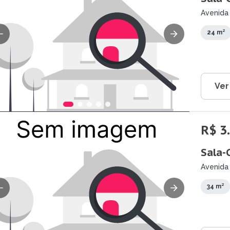
Avenida
Cuiabá 
24 m²
Ver
R$ 3
Sala-
Avenida 
34 m²