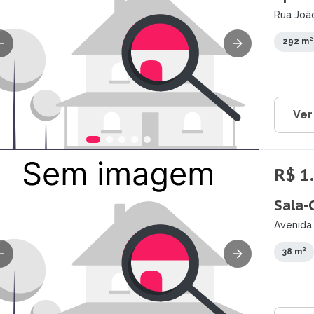
Rua Joã
292 m²
Ver
R$ 1
Sala-
Avenida
38 m²