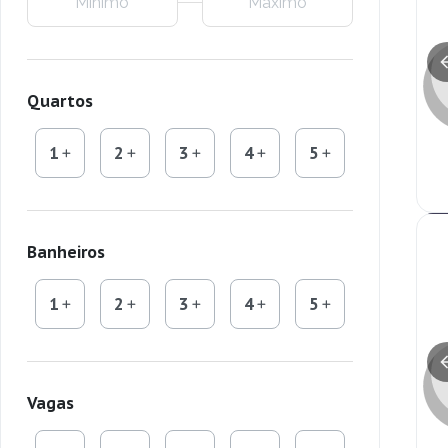
Quartos
1
2
3
4
5
Banheiros
1
2
3
4
5
Vagas