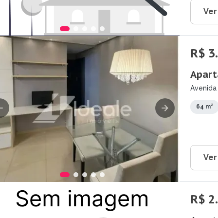
Ver
R$ 3
Apart
Avenida 
64 m²
Ver
R$ 2