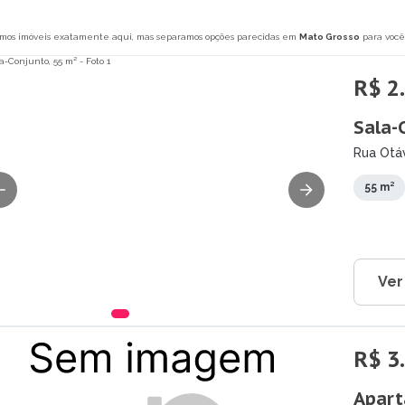
mos imóveis exatamente aqui, mas separamos opções parecidas em
Mato Grosso
para você
R$ 2
Sala-
Rua Otáv
55 m²
Ver
R$ 3
Apart