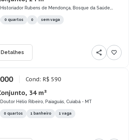
 Historiador Rubens de Mendonça, Bosque da Saúde,
- MT
0 quartos
0
sem vaga
 Detalhes
.000
Cond: R$ 590
Conjunto, 34 m²
Doutor Hélio Ribeiro, Paiaguás, Cuiabá - MT
0 quartos
1 banheiro
1 vaga