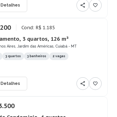
 Detalhes
.200
Cond: R$ 1.185
amento, 3 quartos, 126 m²
os Aires, Jardim das Américas, Cuiabá - MT
3 quartos
3 banheiros
2 vagas
 Detalhes
3.500