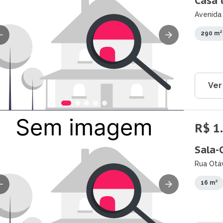
Casa 
Avenida
290 m²
Ver
R$ 1
Sala-
Rua Otáv
16 m²