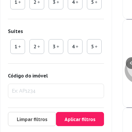
1
2
3
4
5
Suítes
1
2
3
4
5
Código do imóvel
Limpar filtros
Aplicar filtros