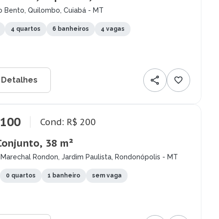
o Bento, Quilombo, Cuiabá - MT
4 quartos
6 banheiros
4 vagas
 Detalhes
.100
Cond: R$ 200
Conjunto, 38 m²
 Marechal Rondon, Jardim Paulista, Rondonópolis - MT
0 quartos
1 banheiro
sem vaga