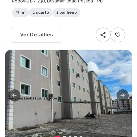
Rodovia BR-230, Brisamar, João Pessoa - PB
37 m²
1 quarto
1 banheiro
Ver Detalhes