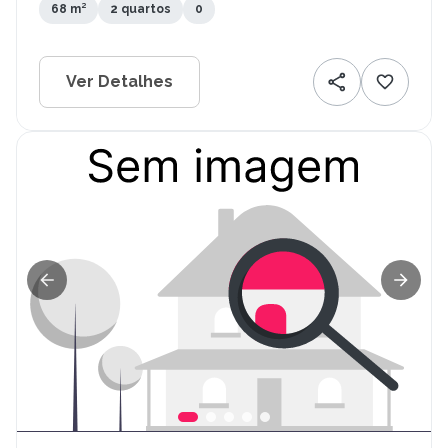
68 m²
2 quartos
0
Ver Detalhes