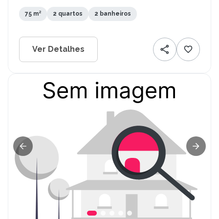
- PE
75 m²
2 quartos
2 banheiros
Ver Detalhes