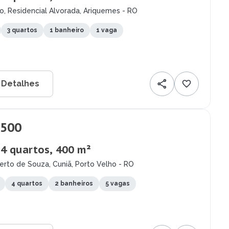
o, Residencial Alvorada, Ariquemes - RO
3 quartos
1 banheiro
1 vaga
 Detalhes
.500
 4 quartos, 400 m²
rto de Souza, Cuniã, Porto Velho - RO
4 quartos
2 banheiros
5 vagas