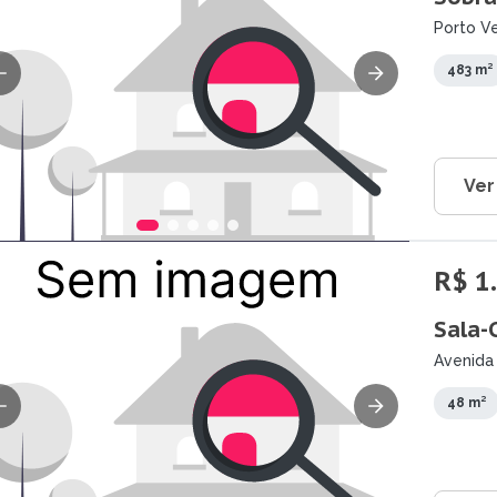
Porto V
483 m²
Ver
R$ 1
Sala-
Avenida
48 m²