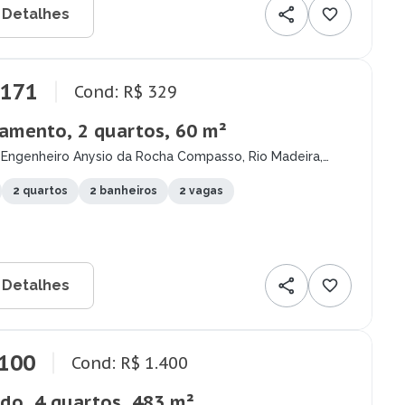
 Detalhes
.171
Cond: R$ 329
amento, 2 quartos, 60 m²
 Engenheiro Anysio da Rocha Compasso, Rio Madeira,
elho - RO
2 quartos
2 banheiros
2 vagas
 Detalhes
.100
Cond: R$ 1.400
do, 4 quartos, 483 m²