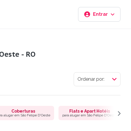
Entrar
Oeste - RO
Coberturas
Flats e Apart Hotéis
ra alugar em São Felipe D'Oeste
para alugar em São Felipe D'Oeste
p