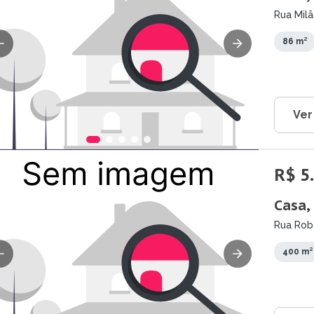
Rua Milã
86 m²
Ver
R$ 5
Casa,
Rua Robe
400 m²