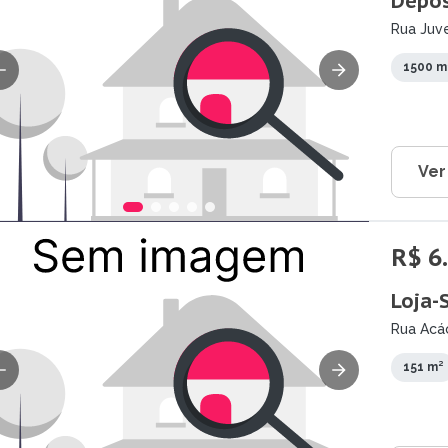
Depós
Rua Juve
- RO
1500 m
Ver
R$ 6
Loja-
Rua Acác
151 m²