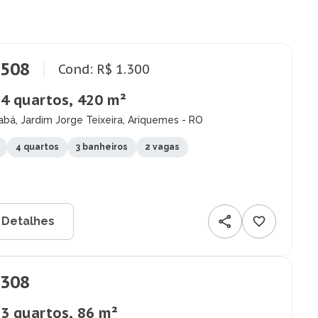
.508
Cond: R$ 1.300
 4 quartos, 420 m²
bá, Jardim Jorge Teixeira, Ariquemes - RO
4 quartos
3 banheiros
2 vagas
 Detalhes
.308
 3 quartos, 86 m²