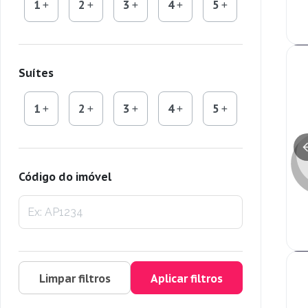
1
2
3
4
5
Suítes
1
2
3
4
5
Código do imóvel
Limpar filtros
Aplicar filtros