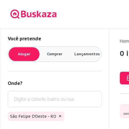
Você pretende
Hom
0 
Alugar
Comprar
Lançamentos
Onde?
par
São Felipe D'Oeste - RO