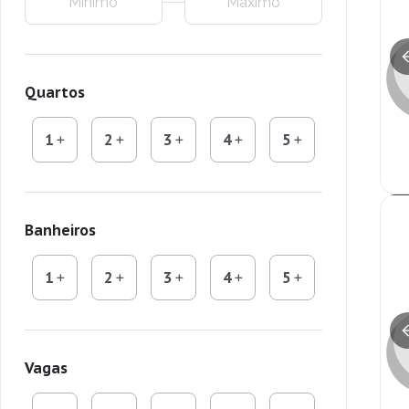
Quartos
1
2
3
4
5
Banheiros
1
2
3
4
5
Vagas