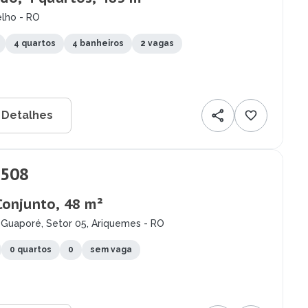
elho - RO
4 quartos
4 banheiros
2 vagas
 Detalhes
.508
Conjunto, 48 m²
 Guaporé, Setor 05, Ariquemes - RO
0 quartos
0
sem vaga