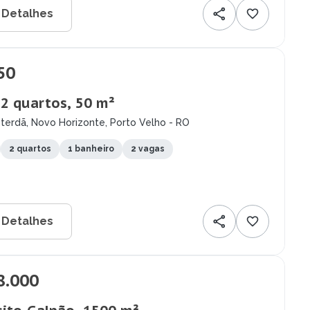
 Detalhes
50
 2 quartos, 50 m²
terdã, Novo Horizonte, Porto Velho - RO
2 quartos
1 banheiro
2 vagas
 Detalhes
8.000