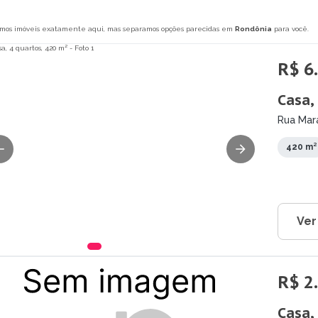
mos imóveis exatamente aqui, mas separamos opções parecidas em
Rondônia
para você.
R$ 6
Casa,
Rua Mara
420 m²
Ver
R$ 2
Casa,