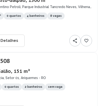
ito-Galpão, 1500 m²
ntino Petroli, Parque Industrial Tancredo Neves, Vilhena
²
0 quartos
4 banheiros
8 vagas
 Detalhes
.508
Salão, 151 m²
ia, Setor 01, Ariquemes - RO
0 quartos
2 banheiros
sem vaga