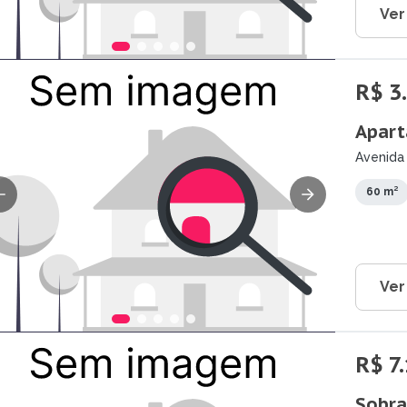
Ver
R$ 3
Apart
Avenida
Porto V
60 m²
Ver
R$ 7
Sobra