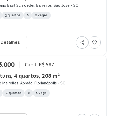
nio Basil Schroeder, Barreiros, São José - SC
3 quartos
0
2 vagas
 Detalhes
3.000
Cond: R$ 587
tura, 4 quartos, 208 m²
 Meirelles, Abraão, Florianópolis - SC
4 quartos
0
1 vaga