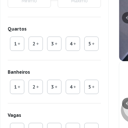
Quartos
1
2
3
4
5
Banheiros
1
2
3
4
5
Vagas