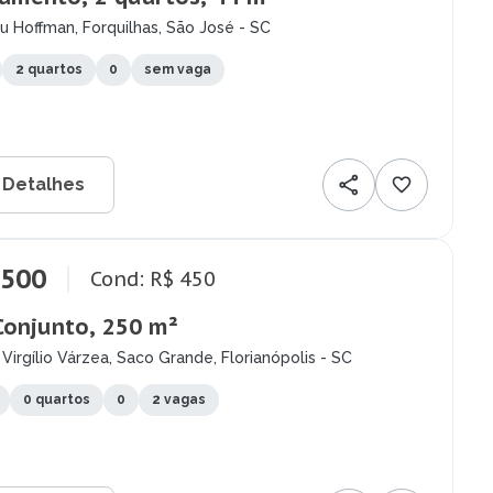
eu Hoffman, Forquilhas, São José - SC
2 quartos
0
sem vaga
 Detalhes
.500
Cond: R$ 450
Conjunto, 250 m²
Virgílio Várzea, Saco Grande, Florianópolis - SC
0 quartos
0
2 vagas