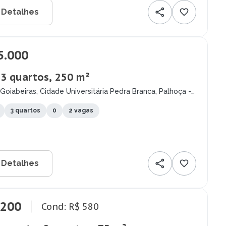
 Detalhes
5.000
 3 quartos, 250 m²
Goiabeiras, Cidade Universitária Pedra Branca, Palhoça -
3 quartos
0
2 vagas
 Detalhes
.200
Cond: R$ 580