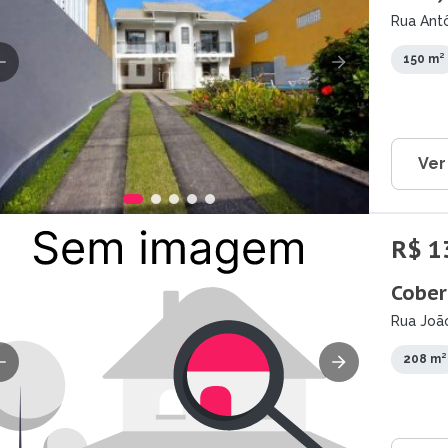
Rua Antô
150 m²
Ver
R$ 1
Cober
Rua João
208 m²