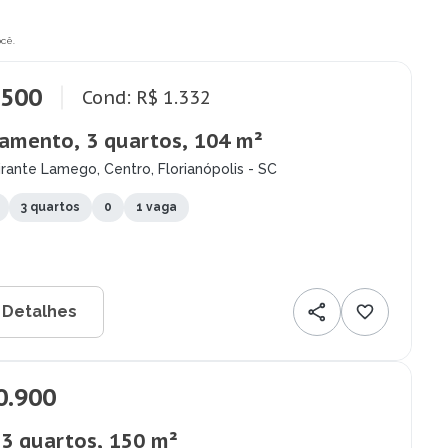
cê.
.500
Cond: R$ 1.332
amento, 3 quartos, 104 m²
rante Lamego, Centro, Florianópolis - SC
3 quartos
0
1 vaga
 Detalhes
0.900
 3 quartos, 150 m²