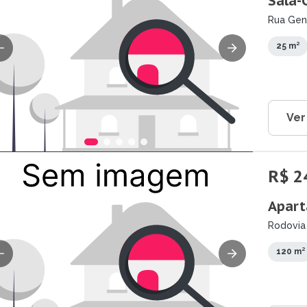
Sala-
Rua Gene
25 m²
Ver
R$ 2
Apart
Rodovia 
120 m²