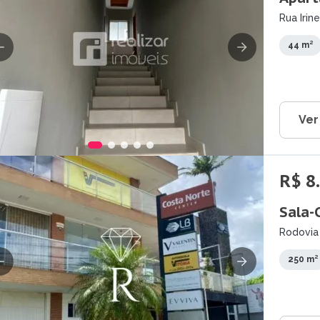
Rua Irin
44 m²
Ver
R$ 8
Sala-
Rodovia 
250 m²