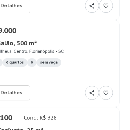
 Detalhes
9.000
Salão, 500 m²
Ilhéus, Centro, Florianópolis - SC
0 quartos
0
sem vaga
 Detalhes
.100
Cond: R$ 328