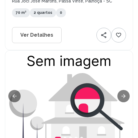
Rua Joci José Martins, Passa Vinte, Palhoça - SC
70 m²
2 quartos
0
Ver Detalhes