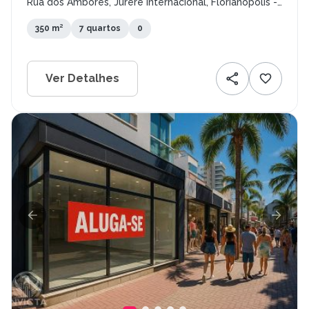
Rua dos Amborés, Jurerê Internacional, Florianópolis -
SC
350 m²
7 quartos
0
Ver Detalhes