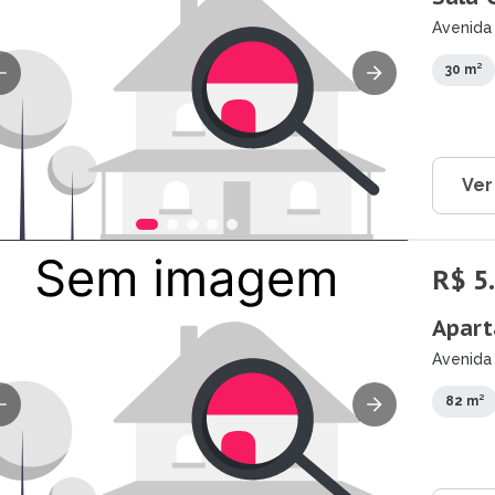
Avenida 
dos Cam
30 m²
Ver
R$ 5
Apart
Avenida 
Campos 
82 m²