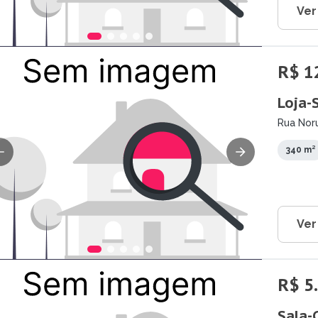
Ver
R$ 1
Loja-
Rua Nor
340 m²
Ver
R$ 5
Sala-