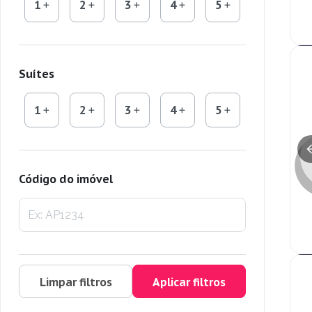
1
2
3
4
5
Suítes
1
2
3
4
5
Código do imóvel
Limpar filtros
Aplicar filtros