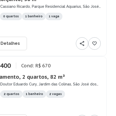
Cassiano Ricardo, Parque Residencial Aquarius, São José
pos - SP
0 quartos
1 banheiro
1 vaga
 Detalhes
.400
Cond: R$ 670
amento, 2 quartos, 82 m²
Doutor Eduardo Cury, Jardim das Colinas, São José dos
- SP
2 quartos
1 banheiro
2 vagas