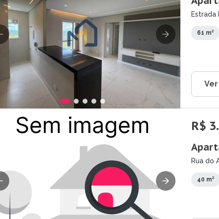
Apart
Estrada 
SP
61 m²
Ver
R$ 3
Apart
Rua do A
Campos 
40 m²