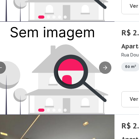
Ver
R$ 2
Apart
Rua Dout
Parateh
60 m²
Ver
R$ 2