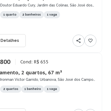
Doutor Eduardo Cury, Jardim das Colinas, São José dos
- SP
1 quarto
2 banheiros
1 vaga
 Detalhes
.800
Cond: R$ 655
amento, 2 quartos, 67 m²
 Ironman Victor Garrido, Urbanova, São José dos Campos
2 quartos
1 banheiro
1 vaga