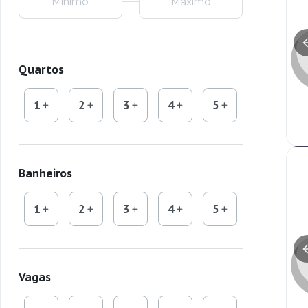
Quartos
1
2
3
4
5
Banheiros
1
2
3
4
5
Vagas