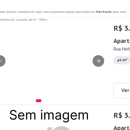
mos imóveis exatamente aqui, mas separamos opções parecidas em
São Paulo
para você.
R$ 3
Apart
Rua Heit
Campos 
40 m²
Ver
R$ 3
Apart