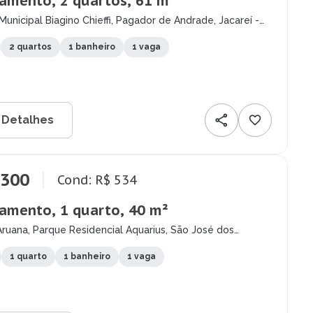
amento, 2 quartos, 61 m²
Municipal Biagino Chieffi, Pagador de Andrade, Jacareí -
2 quartos
1 banheiro
1 vaga
 Detalhes
.300
Cond: R$ 534
amento, 1 quarto, 40 m²
ruana, Parque Residencial Aquarius, São José dos
- SP
1 quarto
1 banheiro
1 vaga