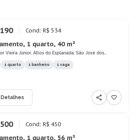
.190
Cond: R$ 534
amento, 1 quarto, 40 m²
or Vieira Júnior, Altos do Esplanada, São José dos
- SP
1 quarto
1 banheiro
1 vaga
 Detalhes
.500
Cond: R$ 450
amento, 1 quarto, 56 m²