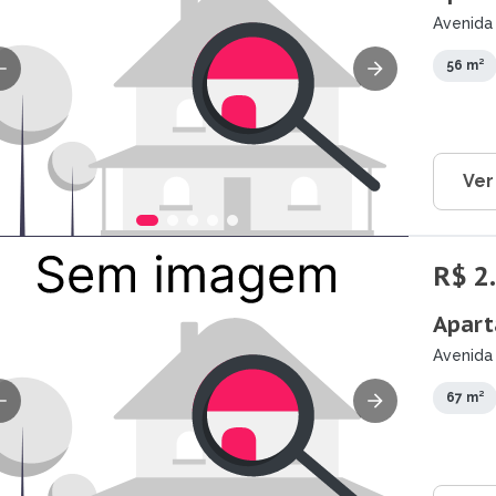
Avenida 
Campos 
56 m²
Ver
R$ 2
Apart
Avenida
- SP
67 m²