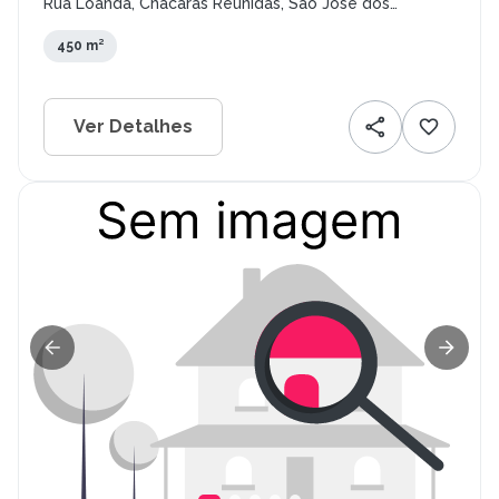
Rua Loanda, Chácaras Reunidas, São José dos
Campos - SP
450 m²
Ver Detalhes