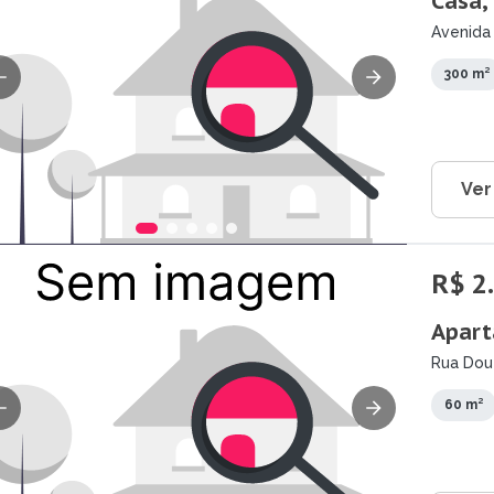
Casa,
Avenida 
SP
300 m²
Ver
R$ 2
Apart
Rua Dout
Parateh
60 m²