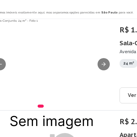
mos imóveis exatamente aqui, mas separamos opções parecidas em
São Paulo
para você.
R$ 1
Sala-
Avenida 
Campos 
24 m²
Ver
R$ 2
Apart