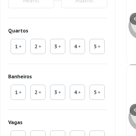
Quartos
1
2
3
4
5
Banheiros
1
2
3
4
5
Vagas