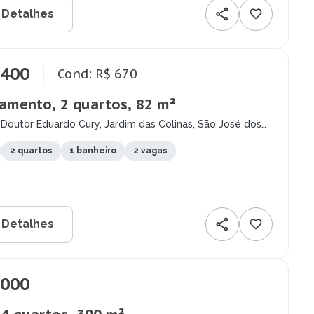
 Detalhes
.400
Cond: R$ 670
amento, 2 quartos, 82 m²
Doutor Eduardo Cury, Jardim das Colinas, São José dos
- SP
2 quartos
1 banheiro
2 vagas
 Detalhes
.000