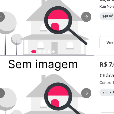
Rua Nor
340 m²
Ver
R$ 7
Cháca
Centro,
4 quar