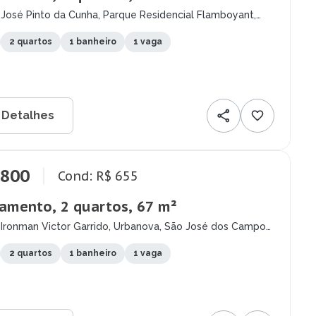
José Pinto da Cunha, Parque Residencial Flamboyant,
é dos Campos - SP
2 quartos
1 banheiro
1 vaga
 Detalhes
.800
Cond: R$ 655
amento, 2 quartos, 67 m²
 Ironman Victor Garrido, Urbanova, São José dos Campos
2 quartos
1 banheiro
1 vaga