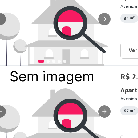
Avenida 
São Jos
56 m²
Ver
R$ 2
Apart
Avenida
- SP
67 m²