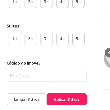
1
2
3
4
5
Suítes
1
2
3
4
5
Código do imóvel
Limpar filtros
Aplicar filtros