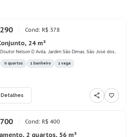
.290
Cond: R$ 378
Conjunto, 24 m²
Doutor Nelson D Avila, Jardim São Dimas, São José dos
- SP
0 quartos
1 banheiro
1 vaga
 Detalhes
.700
Cond: R$ 400
amento, 2 quartos, 56 m²