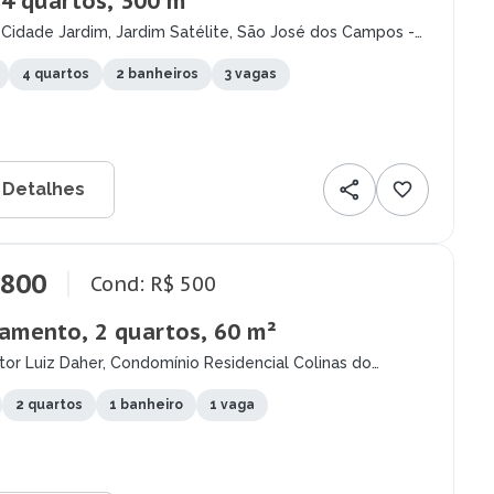
 4 quartos, 300 m²
Cidade Jardim, Jardim Satélite, São José dos Campos -
4 quartos
2 banheiros
3 vagas
 Detalhes
.800
Cond: R$ 500
amento, 2 quartos, 60 m²
or Luiz Daher, Condomínio Residencial Colinas do
y, São José dos Campos - SP
2 quartos
1 banheiro
1 vaga