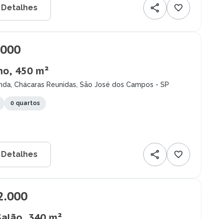
 Detalhes
.000
no, 450 m²
nda, Chácaras Reunidas, São José dos Campos - SP
0 quartos
 Detalhes
2.000
Salão, 340 m²