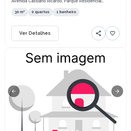
Avenida Cassiano Ricardo, Parque Residencial
Aquarius, São José dos Campos - SP
30 m²
0 quartos
1 banheiro
Ver Detalhes