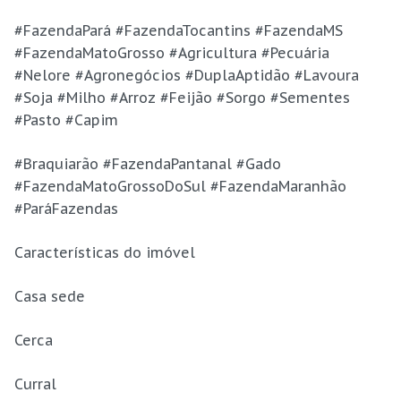
#FazendaPará #FazendaTocantins #FazendaMS
#FazendaMatoGrosso #Agricultura #Pecuária
#Nelore #Agronegócios #DuplaAptidão #Lavoura
#Soja #Milho #Arroz #Feijão #Sorgo #Sementes
#Pasto #Capim
#Braquiarão #FazendaPantanal #Gado
#FazendaMatoGrossoDoSul #FazendaMaranhão
#ParáFazendas
Características do imóvel
Casa sede
Cerca
Curral