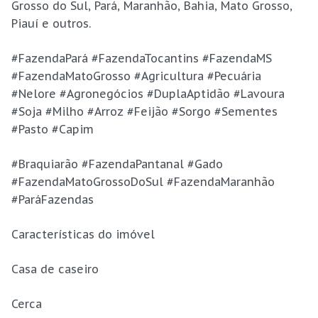
Grosso do Sul, Pará, Maranhão, Bahia, Mato Grosso,
Piauí e outros.
#FazendaPará #FazendaTocantins #FazendaMS
#FazendaMatoGrosso #Agricultura #Pecuária
#Nelore #Agronegócios #DuplaAptidão #Lavoura
#Soja #Milho #Arroz #Feijão #Sorgo #Sementes
#Pasto #Capim
#Braquiarão #FazendaPantanal #Gado
#FazendaMatoGrossoDoSul #FazendaMaranhão
#ParáFazendas
Características do imóvel
Casa de caseiro
Cerca