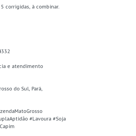
 corrigidas, à combinar.
4332
ncia e atendimento
osso do Sul, Pará,
azendaMatoGrosso
uplaAptidão #Lavoura #Soja
#Capim