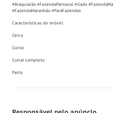
#Braquiarão #FazendaPantanal #Gado #FazendaM
#FazendaMaranhão #ParáFazendas
Características do imóvel
Cerca
Curral
Curral completo
Pasto
Responsável pelo anúncio