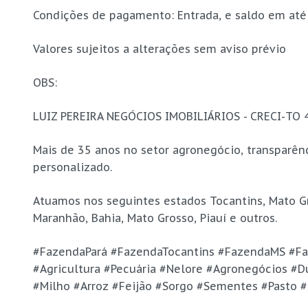
Condições de pagamento: Entrada, e saldo em até 5
Valores sujeitos a alterações sem aviso prévio
OBS:
LUIZ PEREIRA NEGÓCIOS IMOBILIÁRIOS - CRECI-TO 
Mais de 35 anos no setor agronegócio, transparê
personalizado.
Atuamos nos seguintes estados Tocantins, Mato Gr
Maranhão, Bahia, Mato Grosso, Piauí e outros.
#FazendaPará #FazendaTocantins #FazendaMS #F
#Agricultura #Pecuária #Nelore #Agronegócios #D
#Milho #Arroz #Feijão #Sorgo #Sementes #Pasto 