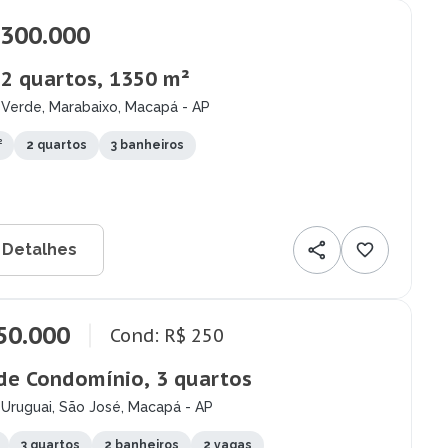
.300.000
 2 quartos, 1350 m²
 Verde, Marabaixo, Macapá - AP
²
2 quartos
3 banheiros
 Detalhes
50.000
Cond: R$ 250
de Condomínio, 3 quartos
Uruguai, São José, Macapá - AP
3 quartos
2 banheiros
2 vagas