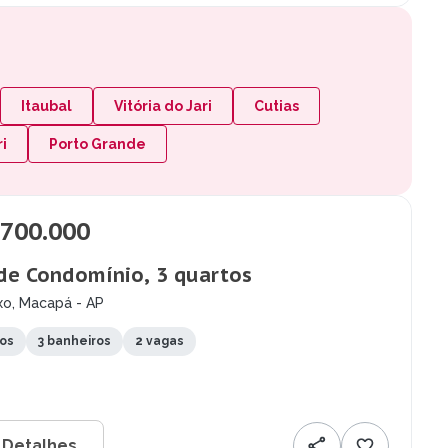
Itaubal
Vitória do Jari
Cutias
ri
Porto Grande
.700.000
de Condomínio, 3 quartos
xo, Macapá - AP
tos
3 banheiros
2 vagas
 Detalhes