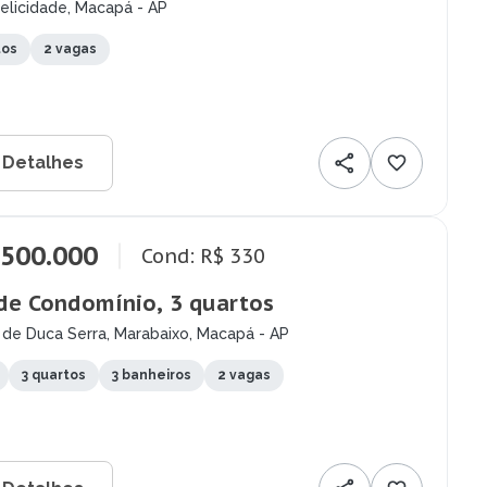
elicidade, Macapá - AP
tos
2 vagas
 Detalhes
.500.000
Cond: R$ 330
de Condomínio, 3 quartos
 de Duca Serra, Marabaixo, Macapá - AP
3 quartos
3 banheiros
2 vagas