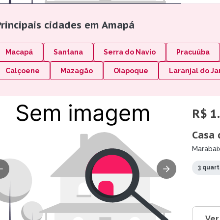
Principais cidades em Amapá
Macapá
Santana
Serra do Navio
Pracuúba
Calçoene
Mazagão
Oiapoque
Laranjal do Ja
R$ 1
Casa 
Marabai
3 quar
Ver