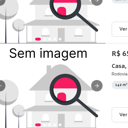
Ver
R$ 6
Casa,
Rodovia
142 m²
Ver