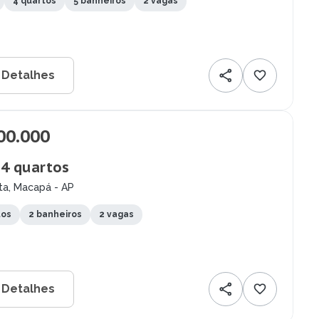
4 quartos
5 banheiros
2 vagas
 Detalhes
00.000
 4 quartos
ta, Macapá - AP
tos
2 banheiros
2 vagas
 Detalhes