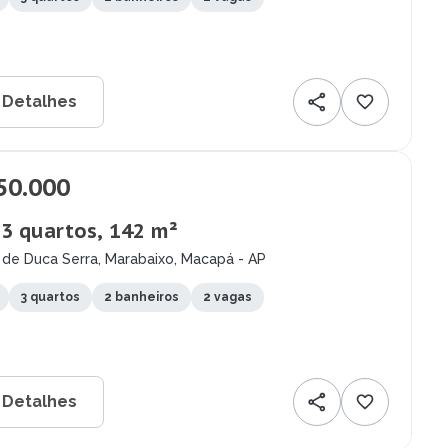
 Detalhes
50.000
 3 quartos, 142 m²
 de Duca Serra, Marabaixo, Macapá - AP
3 quartos
2 banheiros
2 vagas
 Detalhes