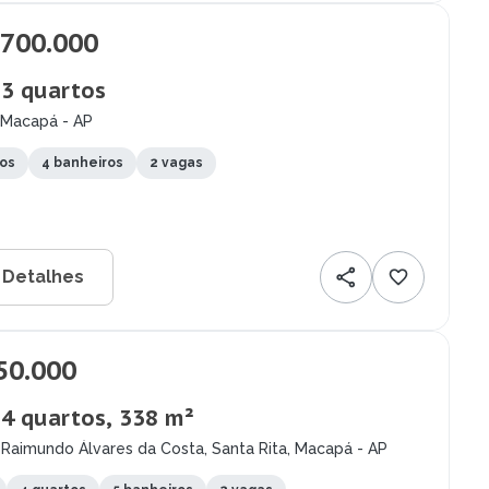
.700.000
 3 quartos
 Macapá - AP
tos
4 banheiros
2 vagas
 Detalhes
50.000
 4 quartos, 338 m²
Raimundo Álvares da Costa, Santa Rita, Macapá - AP