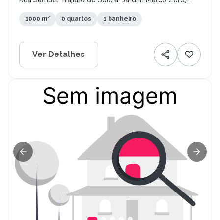
Rua Samuel Trajano de Souza, Jardim Marco Zero,
Macapá - AP
1000 m²
0 quartos
1 banheiro
Ver Detalhes