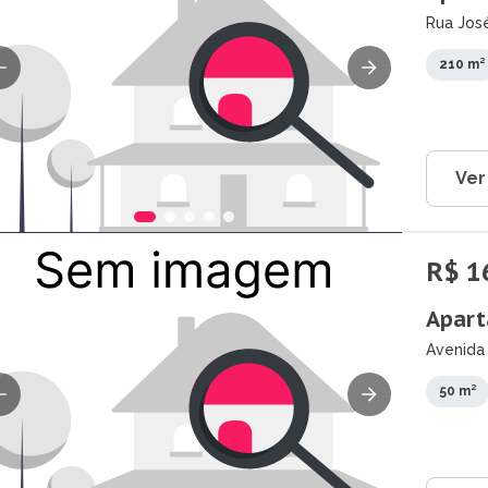
Rua José
210 m²
Ver
R$ 1
Apart
Avenida 
50 m²