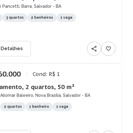
 Pancetti, Barra, Salvador - BA
3 quartos
2 banheiros
1 vaga
 Detalhes
60.000
Cond: R$ 1
amento, 2 quartos, 50 m²
Aliomar Baleeiro, Nova Brasília, Salvador - BA
2 quartos
1 banheiro
1 vaga