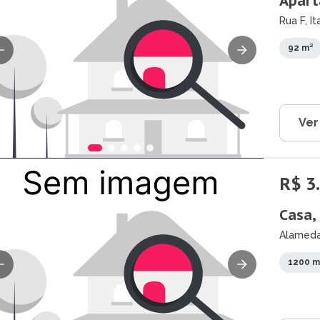
Apart
Rua F, I
92 m²
Ver
R$ 3
Casa,
Alameda 
1200 m