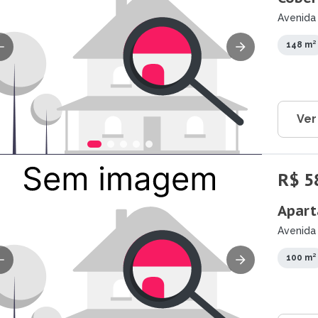
Avenida
148 m²
Ver
R$ 5
Apart
Avenida 
100 m²