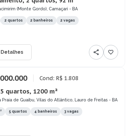
amento, 2 quartos, 92 m²
tacimirim (Monte Gordo), Camaçari - BA
2 quartos
2 banheiros
2 vagas
 Detalhes
.000.000
Cond: R$ 1.808
 5 quartos, 1200 m²
Praia de Guaibu, Vilas do Atlântico, Lauro de Freitas - BA
²
5 quartos
4 banheiros
3 vagas