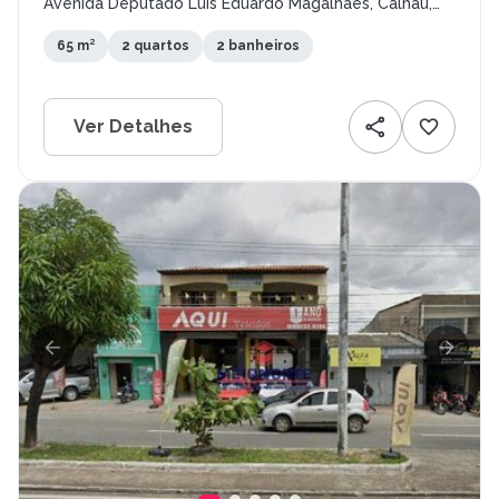
Avenida Deputado Luís Eduardo Magalhães, Calhau,
São Luís - MA
65 m²
2 quartos
2 banheiros
Ver Detalhes