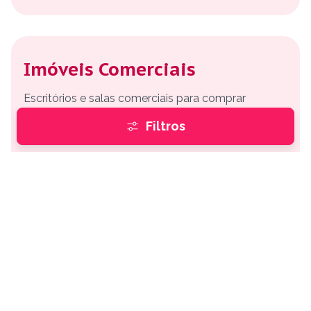
Imóveis Comerciais
Escritórios e salas comerciais para comprar
Lojas e salas comerciais para comprar
Filtros
Depósitos e Galpões para comprar
Imóveis Rurais
Sítios e Fazendas para comprar
Chácaras para comprar
Terrenos e Loteamentos para comprar