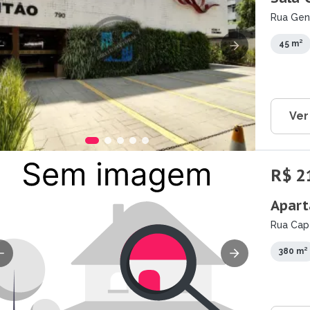
Rua Gene
45 m²
Ver
R$ 2
Apart
Rua Cape
380 m²