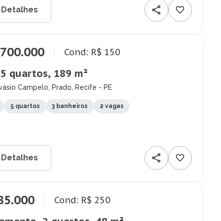
 Detalhes
.700.000
Cond: R$ 150
 5 quartos, 189 m²
ásio Campelo, Prado, Recife - PE
5 quartos
3 banheiros
2 vagas
 Detalhes
85.000
Cond: R$ 250