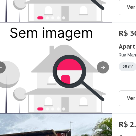
Ver
R$ 3
Apart
Rua Mano
68 m²
Ver
R$ 2