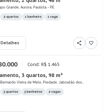
amento, 2 quartos, 48 m²
o Grande, Aurora, Paulista - PE
2 quartos
1 banheiro
1 vaga
 Detalhes
80.000
Cond: R$ 1.465
amento, 3 quartos, 98 m²
 Bernardo Vieira de Melo, Piedade, Jaboatão dos
pes - PE
3 quartos
3 banheiros
2 vagas