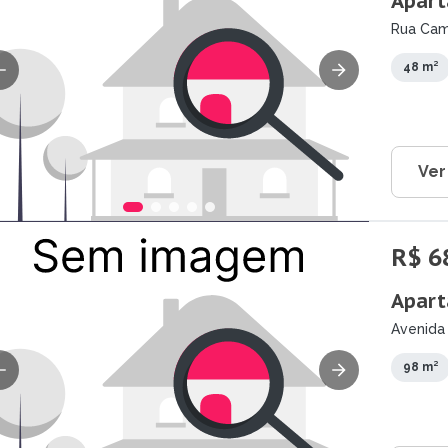
Apart
Rua Camp
48 m²
Ver
R$ 6
Apart
Avenida
Guarara
98 m²