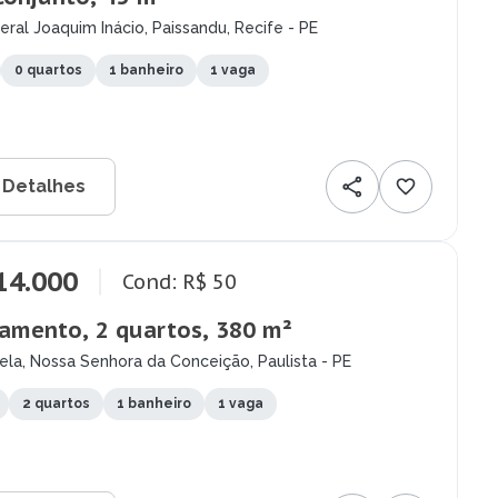
ral Joaquim Inácio, Paissandu, Recife - PE
0 quartos
1 banheiro
1 vaga
 Detalhes
14.000
Cond: R$ 50
amento, 2 quartos, 380 m²
la, Nossa Senhora da Conceição, Paulista - PE
2 quartos
1 banheiro
1 vaga