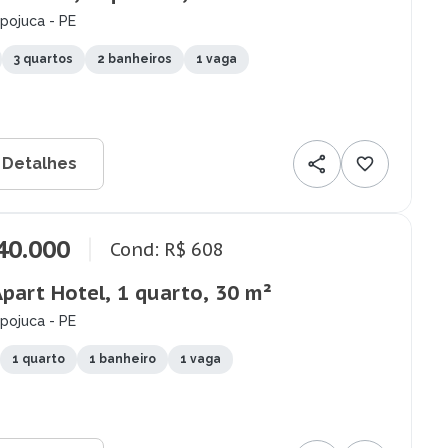
Ipojuca - PE
3 quartos
2 banheiros
1 vaga
 Detalhes
40.000
Cond: R$ 608
Apart Hotel, 1 quarto, 30 m²
Ipojuca - PE
1 quarto
1 banheiro
1 vaga