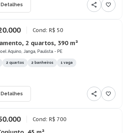
 Detalhes
20.000
Cond: R$ 50
amento, 2 quartos, 390 m²
el Aquino, Janga, Paulista - PE
2 quartos
2 banheiros
1 vaga
 Detalhes
50.000
Cond: R$ 700
Conjunto, 45 m²