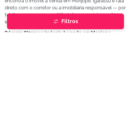
encontra o imóvel à venda em Monjope, Igarassu e fala
direto com o corretor ou a imobiliária responsável — por
telefone, mensagem ou WhatsApp, sem intermediários
Filtros
e sem taxa para quem busca.
Dá para filtrar os imóveis à venda em Monjope,
Igarassu?
Sim. Na busca da Buskaza você filtra os imóveis à
venda em Monjope, Igarassu por faixa de preço, área
útil, número de quartos, banheiros, vagas de garagem e
suítes.
Encontre imóveis
Comprar
e
Alugar