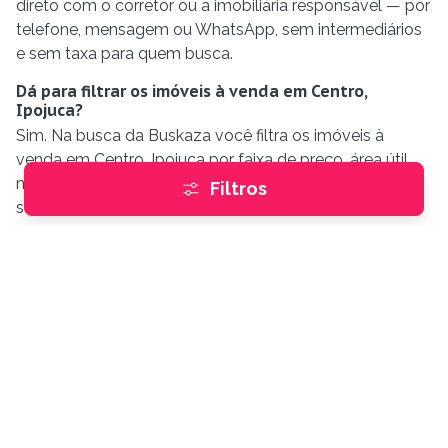
direto com o corretor ou a imobiliária responsável — por
telefone, mensagem ou WhatsApp, sem intermediários
e sem taxa para quem busca.
Dá para filtrar os imóveis à venda em Centro,
Ipojuca?
Sim. Na busca da Buskaza você filtra os imóveis à
venda em Centro, Ipojuca por faixa de preço, área útil,
número de quartos, banheiros, vagas de garagem e
Filtros
suítes.
Encontre imóveis
Comprar
e
Alugar
Imóveis internacionais