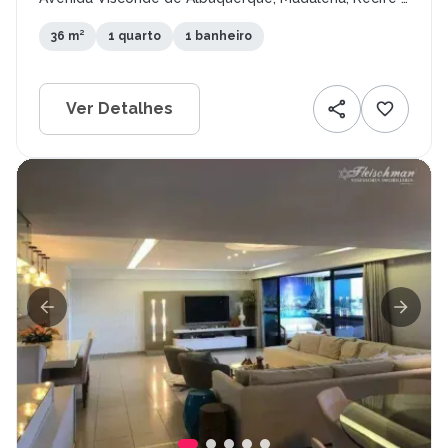
PE
36 m²
1 quarto
1 banheiro
Ver Detalhes