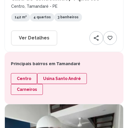
Centro, Tamandaré - PE
142 m²
4 quartos
3 banheiros
Ver Detalhes
Principais bairros em Tamandaré
Centro
Usina Santo André
Carneiros