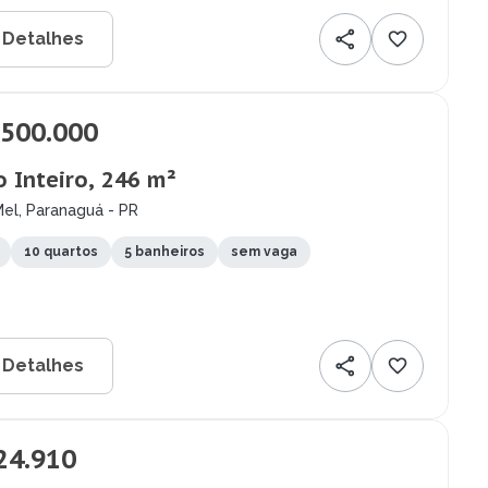
 Detalhes
.500.000
o Inteiro, 246 m²
Mel, Paranaguá - PR
10 quartos
5 banheiros
sem vaga
 Detalhes
24.910