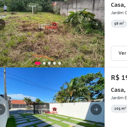
Casa,
Jardim O
56 m²
Ver
R$ 1
Casa,
Jardim 
105 m²