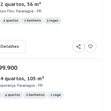
 2 quartos, 56 m²
uro Fino, Paranaguá - PR
2 quartos
1 banheiro
3 vagas
 Detalhes
99.900
 4 quartos, 105 m²
Esperança, Paranaguá - PR
4 quartos
2 banheiros
1 vaga