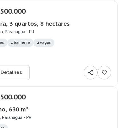
.500.000
ra, 3 quartos, 8 hectares
a, Paranaguá - PR
tos
1 banheiro
2 vagas
 Detalhes
.500.000
no, 630 m²
, Paranaguá - PR