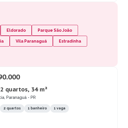
Eldorado
Parque São João
ia
Vila Paranaguá
Estradinha
90.000
 2 quartos, 34 m²
cia, Paranaguá - PR
2 quartos
1 banheiro
1 vaga