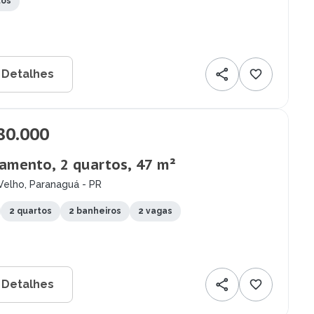
tos
 Detalhes
80.000
amento, 2 quartos, 47 m²
Velho, Paranaguá - PR
2 quartos
2 banheiros
2 vagas
 Detalhes