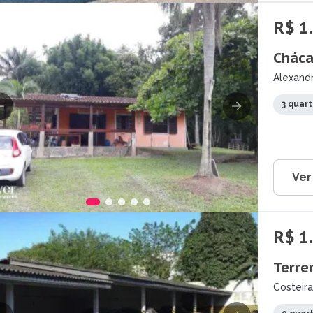
R$ 1
Cháca
Alexandr
3 quar
Ver
R$ 1
Terre
Costeira