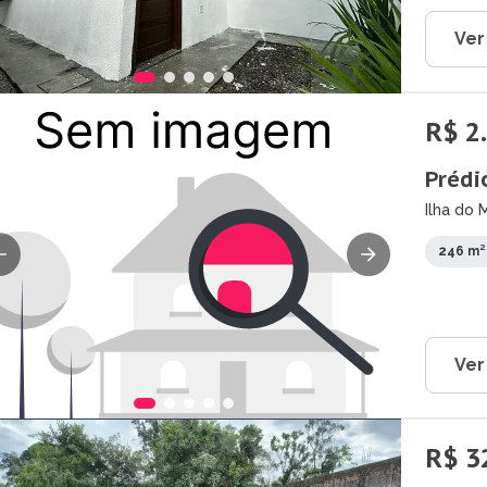
Ver
R$ 2
Prédi
Ilha do 
246 m²
Ver
R$ 3