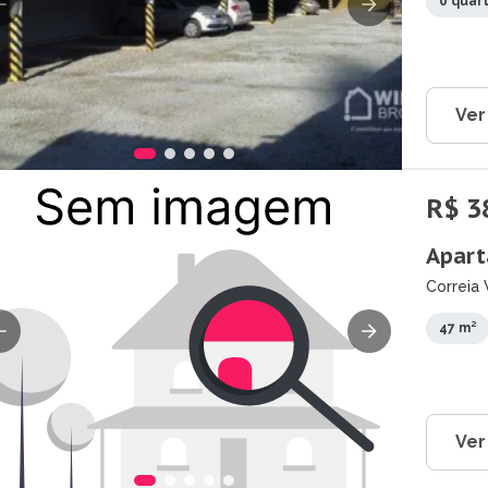
0 quar
Ver
R$ 3
Apart
Correia 
47 m²
Ver