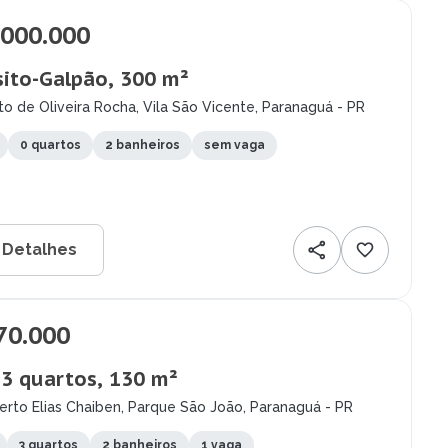
.000.000
ito-Galpão, 300 m²
o de Oliveira Rocha, Vila São Vicente, Paranaguá - PR
0 quartos
2 banheiros
sem vaga
 Detalhes
70.000
 3 quartos, 130 m²
erto Elias Chaiben, Parque São João, Paranaguá - PR
3 quartos
2 banheiros
1 vaga