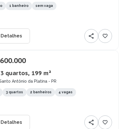
to
1 banheiro
sem vaga
 Detalhes
.600.000
 3 quartos, 199 m²
Santo Antônio da Platina - PR
3 quartos
2 banheiros
4 vagas
 Detalhes