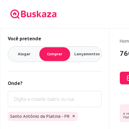
Você pretende
Hom
76
Alugar
Comprar
Lançamentos
Onde?
à v
Santo Antônio da Platina - PR
Pla