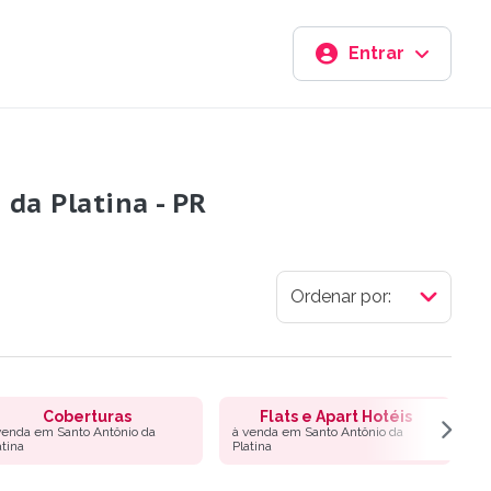
Entrar
da Platina - PR
Coberturas
Flats e Apart Hotéis
venda em Santo Antônio da
à venda em Santo Antônio da
à
atina
Platina
P