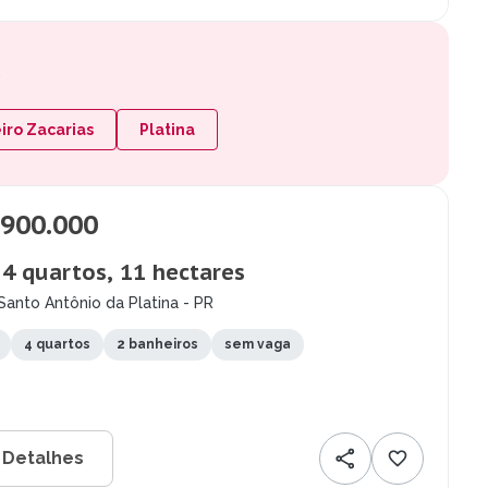
a
ro Zacarias
Platina
.900.000
, 4 quartos, 11 hectares
Santo Antônio da Platina - PR
4 quartos
2 banheiros
sem vaga
 Detalhes