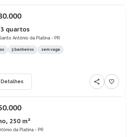
80.000
 3 quartos
Santo Antônio da Platina - PR
tos
3 banheiros
sem vaga
 Detalhes
50.000
no, 250 m²
tônio da Platina - PR