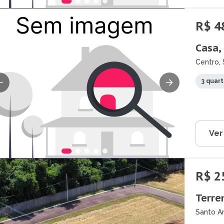
R$ 4
Casa,
Centro, 
3 quar
Ver
R$ 2
Terre
Santo An