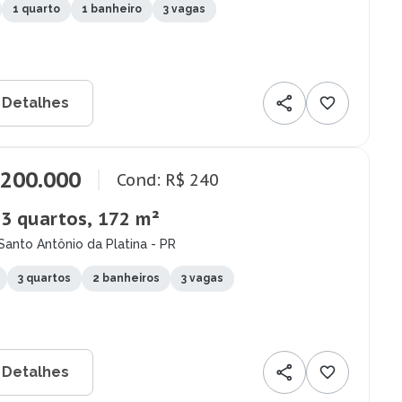
1 quarto
1 banheiro
3 vagas
 Detalhes
.200.000
Cond: R$ 240
 3 quartos, 172 m²
Santo Antônio da Platina - PR
3 quartos
2 banheiros
3 vagas
 Detalhes