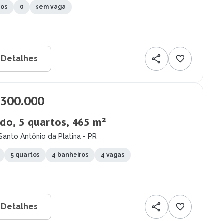
tos
0
sem vaga
 Detalhes
.300.000
do, 5 quartos, 465 m²
Santo Antônio da Platina - PR
5 quartos
4 banheiros
4 vagas
 Detalhes