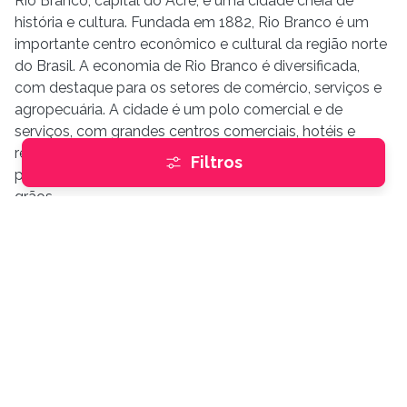
Rio Branco, capital do Acre, é uma cidade cheia de
história e cultura. Fundada em 1882, Rio Branco é um
importante centro econômico e cultural da região norte
do Brasil. A economia de Rio Branco é diversificada,
com destaque para os setores de comércio, serviços e
agropecuária. A cidade é um polo comercial e de
serviços, com grandes centros comerciais, hotéis e
restaurantes. A agropecuária também desempenha um
Filtros
papel crucial, especialmente na produção de gado e
grãos.
Culturalmente, Rio Branco é vibrante, com uma cena
cultural rica que inclui o artesanato local, festas
tradicionais e música regional. O Palácio Rio Branco, o
Parque Zoobotânico e o Horto Florestal são alguns dos
pontos turísticos que refletem a riqueza cultural da
cidade. A infraestrutura de Rio Branco é moderna, com
um sistema de transporte público eficiente, bons
hospitais e escolas, além da Universidade Federal do
Acre (UFAC).