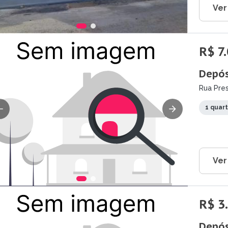
Ver
R$ 7
Depós
Rua Pres
1 quar
Ver
R$ 3
Depós