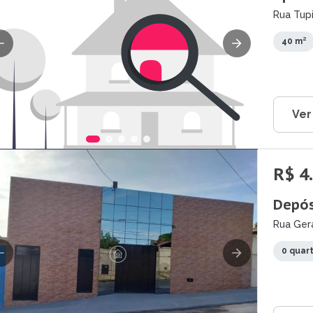
Rua Tup
40 m²
Ver
R$ 4
Depós
Rua Ger
0 quar