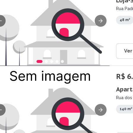
Loja-
Rua Padr
48 m²
Ver
R$ 6
Apart
Rua dos
140 m²