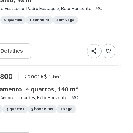
Salão, 48 m²
e Eustáquio, Padre Eustáquio, Belo Horizonte - MG
0 quartos
1 banheiro
sem vaga
 Detalhes
.800
Cond: R$ 1.661
amento, 4 quartos, 140 m²
 Aimorés, Lourdes, Belo Horizonte - MG
4 quartos
3 banheiros
1 vaga