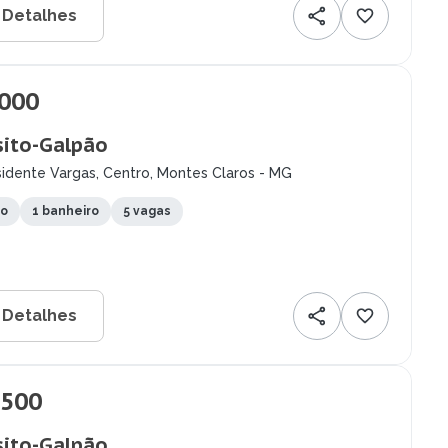
 Detalhes
.000
ito-Galpão
idente Vargas, Centro, Montes Claros - MG
to
1 banheiro
5 vagas
 Detalhes
.500
ito-Galpão