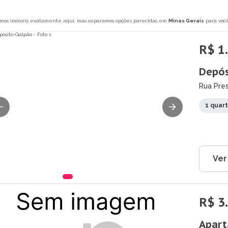
mos imóveis exatamente aqui, mas separamos opções parecidas em
Minas Gerais
para você
R$ 1
Depós
Rua Pres
1 quar
Ver
R$ 3
Apart