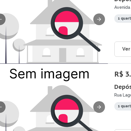
Avenida
MG
1 quar
Ver
R$ 3
Depós
Rua Lag
1 quar