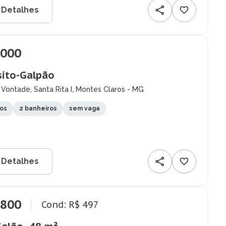
 Detalhes
.000
ito-Galpão
Vontade, Santa Rita I, Montes Claros - MG
tos
2 banheiros
sem vaga
 Detalhes
.800
Cond: R$ 497