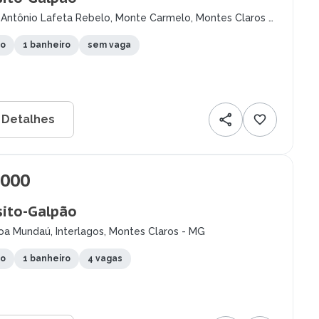
 Antônio Lafeta Rebelo, Monte Carmelo, Montes Claros -
to
1 banheiro
sem vaga
 Detalhes
.000
ito-Galpão
oa Mundaú, Interlagos, Montes Claros - MG
to
1 banheiro
4 vagas