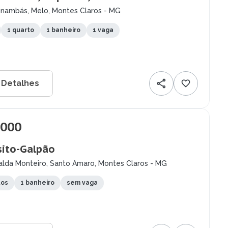
inambás, Melo, Montes Claros - MG
1 quarto
1 banheiro
1 vaga
 Detalhes
.000
ito-Galpão
alda Monteiro, Santo Amaro, Montes Claros - MG
tos
1 banheiro
sem vaga