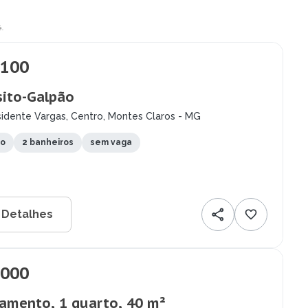
.
.100
ito-Galpão
idente Vargas, Centro, Montes Claros - MG
to
2 banheiros
sem vaga
 Detalhes
.000
amento, 1 quarto, 40 m²