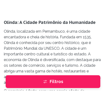
Olinda: A Cidade Patrimônio da Humanidade
Olinda, localizada em Pernambuco, é uma cidade
encantadora e cheia de história. Fundada em 1535,
Olinda é conhecida por seu centro histórico, que é
Patrimônio Mundial da UNESCO. A cidade é um
importante centro cultural e turístico do estado. A
economia de Olinda é diversificada, com destaque para
os setores de comércio, serviços e turismo. A cidade
abriga uma vasta gama de hotéis, restaurantes e
atrações turísticas, como o Convento de São Francisco,
Filtros
a Igreja da Sé e o Alto da Sé.
O comércio é forte, com uma ampla oferta de
shoppings e mercados. Culturalmente, Olinda é rica e
vibrante. A cidade possui uma cena cultural