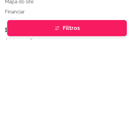
Mapa do site
Financiar
Filtros
Institucional
Conheça a Buskaza
Fale Conosco
Blog
Anunciante
Anuncie gratuitamente
Empresas parceiras
Dúvidas frequentes
Políticas