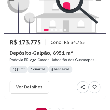
R$ 173.775
Cond: R$ 34.755
Depósito-Galpão, 6951 m²
Rodovia BR-232, Curado, Jaboatão dos Guararapes -
PE
6951 m²
0 quartos
5 banheiros
Ver Detalhes