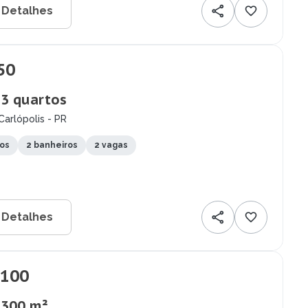
 Detalhes
50
 3 quartos
Carlópolis - PR
tos
2 banheiros
2 vagas
 Detalhes
.100
 300 m²