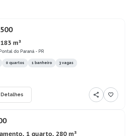
.500
 183 m²
Pontal do Paraná - PR
0 quartos
1 banheiro
3 vagas
 Detalhes
00
amento, 1 quarto, 280 m²