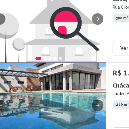
Rua Croc
PR
300 m²
Ver
R$ 1
Cháca
Jardim A
220 m²