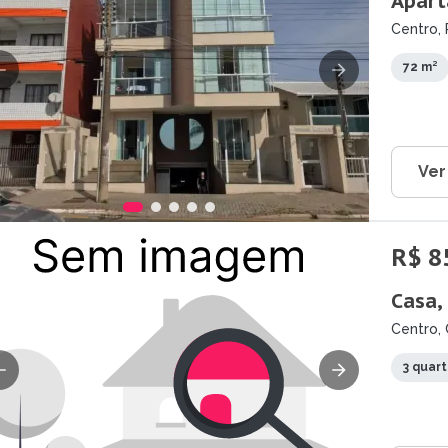
Apart
Centro, 
72 m²
Ver
R$ 8
Casa,
Centro, 
3 quar