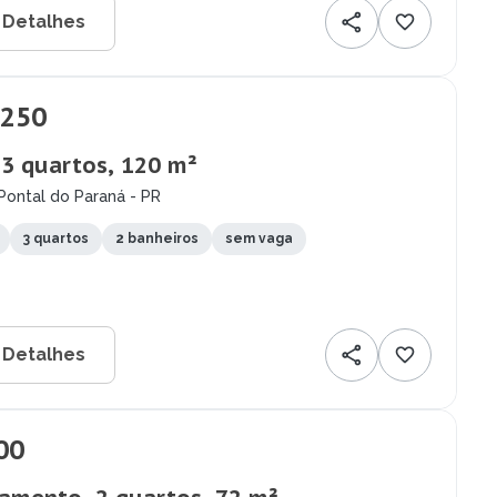
 Detalhes
.250
 3 quartos, 120 m²
Pontal do Paraná - PR
3 quartos
2 banheiros
sem vaga
 Detalhes
00