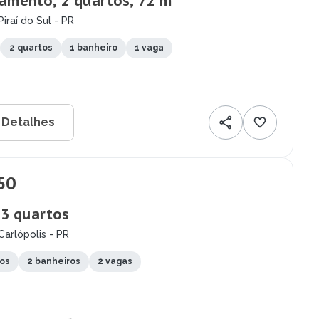
amento, 2 quartos, 72 m²
Piraí do Sul - PR
2 quartos
1 banheiro
1 vaga
 Detalhes
50
 3 quartos
Carlópolis - PR
tos
2 banheiros
2 vagas