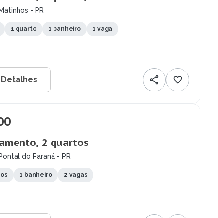
Matinhos - PR
1 quarto
1 banheiro
1 vaga
 Detalhes
00
amento, 2 quartos
Pontal do Paraná - PR
tos
1 banheiro
2 vagas