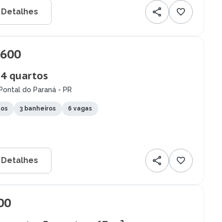
 Detalhes
.600
 4 quartos
Pontal do Paraná - PR
tos
3 banheiros
6 vagas
 Detalhes
00