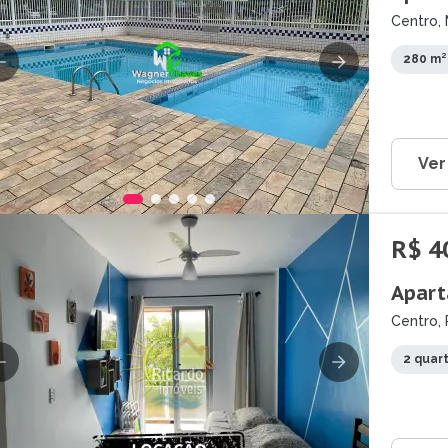
Centro, 
280 m²
Ver
R$ 4
Apart
Centro, 
2 quar