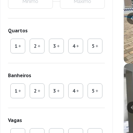
Quartos
1
2
3
4
5
Banheiros
1
2
3
4
5
Vagas