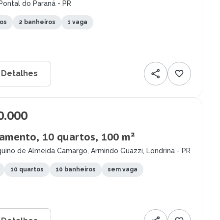
Pontal do Paraná - PR
tos
2 banheiros
1 vaga
 Detalhes
0.000
amento, 10 quartos, 100 m²
quino de Almeida Camargo, Armindo Guazzi, Londrina - PR
10 quartos
10 banheiros
sem vaga