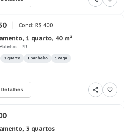
50
Cond: R$ 400
amento, 1 quarto, 40 m²
Matinhos - PR
1 quarto
1 banheiro
1 vaga
 Detalhes
00
amento, 3 quartos