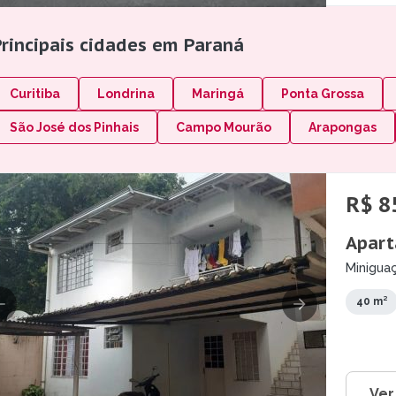
Principais cidades em Paraná
Curitiba
Londrina
Maringá
Ponta Grossa
São José dos Pinhais
Campo Mourão
Arapongas
R$ 8
Apart
Miniguaç
40 m²
Ver