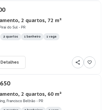
00
amento, 2 quartos, 72 m²
Piraí do Sul - PR
2 quartos
1 banheiro
1 vaga
 Detalhes
.650
amento, 2 quartos, 60 m²
ing, Francisco Beltrão - PR