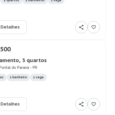
2 quartos
2 banheiros
1 vaga
 Detalhes
.500
amento, 3 quartos
Pontal do Paraná - PR
tos
1 banheiro
1 vaga
 Detalhes