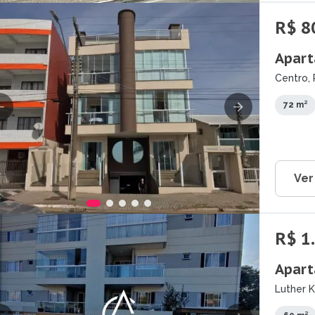
R$ 8
Apart
Centro, 
72 m²
Ver
R$ 1
Apart
Luther K