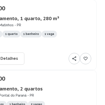
00
amento, 1 quarto, 280 m²
Matinhos - PR
1 quarto
1 banheiro
1 vaga
 Detalhes
00
amento, 2 quartos
Pontal do Paraná - PR
tos
1 banheiro
2 vagas