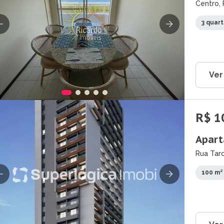
Centro, 
3 quar
Ver
R$ 1
Apart
Rua Tar
100 m²