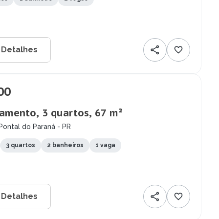
 Detalhes
00
amento, 3 quartos, 67 m²
Pontal do Paraná - PR
3 quartos
2 banheiros
1 vaga
 Detalhes