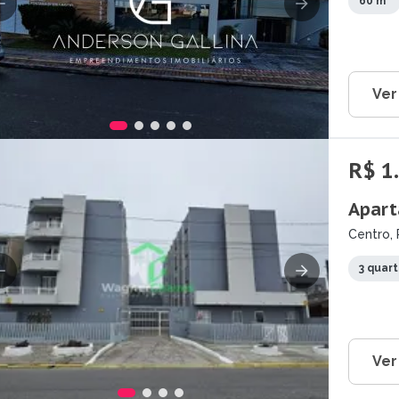
60 m²
Ver
R$ 1
Apart
Centro, 
3 quar
Ver