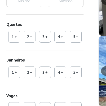
Quartos
1
2
3
4
5
Banheiros
1
2
3
4
5
Vagas