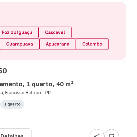
Foz do Iguaçu
Cascavel
Guarapuava
Apucarana
Colombo
50
amento, 1 quarto, 40 m²
u, Francisco Beltrão - PR
1 quarto
 Detalhes