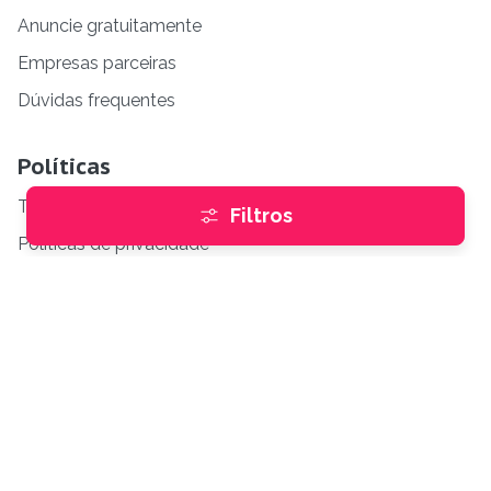
Anuncie gratuitamente
Empresas parceiras
Dúvidas frequentes
Políticas
Termos para os anunciantes
Filtros
Políticas de privacidade
Termos de uso
2026 BUSKAZA TODOS OS DIREITOS RESERVADOS.