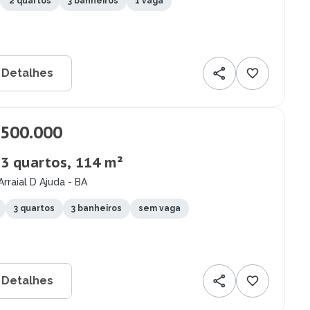
2 quartos
3 banheiros
1 vaga
 Detalhes
.500.000
 3 quartos, 114 m²
Arraial D Ajuda - BA
3 quartos
3 banheiros
sem vaga
 Detalhes