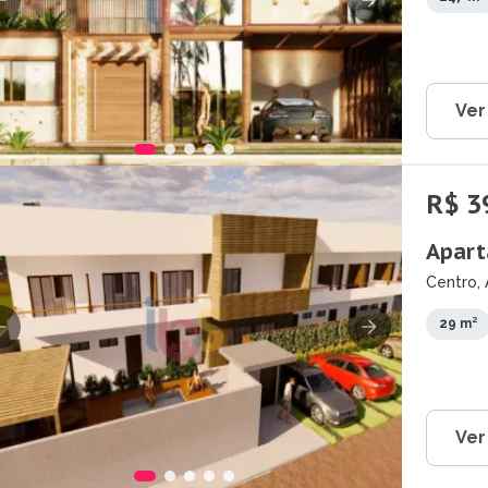
Ver
R$ 3
Apart
Centro, 
29 m²
Ver