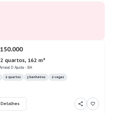
.150.000
 2 quartos, 162 m²
Arraial D Ajuda - BA
2 quartos
3 banheiros
2 vagas
 Detalhes