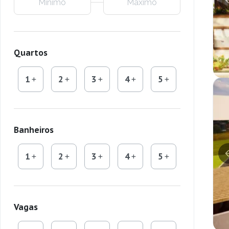
Quartos
1
2
3
4
5
Banheiros
1
2
3
4
5
Vagas