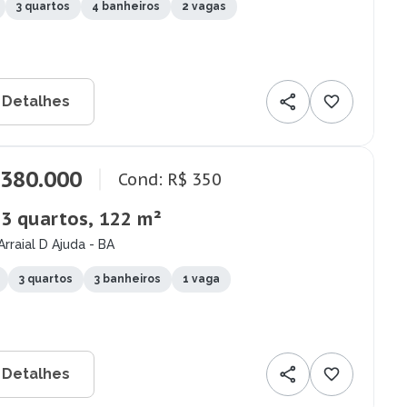
3 quartos
4 banheiros
2 vagas
 Detalhes
.380.000
Cond: R$ 350
 3 quartos, 122 m²
Arraial D Ajuda - BA
3 quartos
3 banheiros
1 vaga
 Detalhes