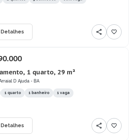
 Detalhes
90.000
amento, 1 quarto, 29 m²
Arraial D Ajuda - BA
1 quarto
1 banheiro
1 vaga
 Detalhes