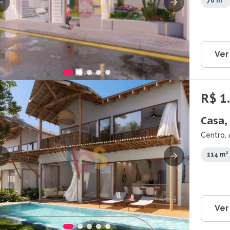
70 m²
Ver
R$ 1
Casa,
Centro, 
114 m²
Ver