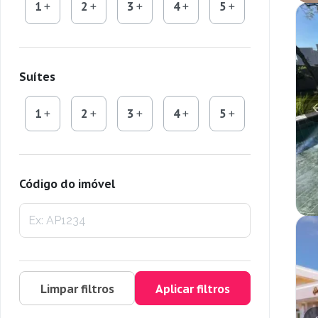
1
2
3
4
5
Suítes
1
2
3
4
5
Código do imóvel
Limpar filtros
Aplicar filtros