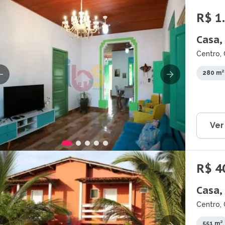
R$ 1
Casa,
Centro, 
280 m²
Ver
R$ 4
Casa,
Centro, 
551 m²