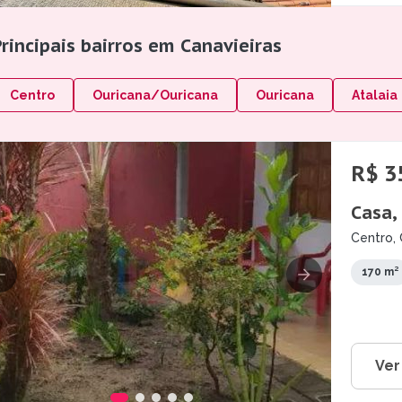
rincipais bairros em Canavieiras
Centro
Ouricana/Ouricana
Ouricana
Atalaia
R$ 3
Casa,
Centro, 
170 m²
Ver