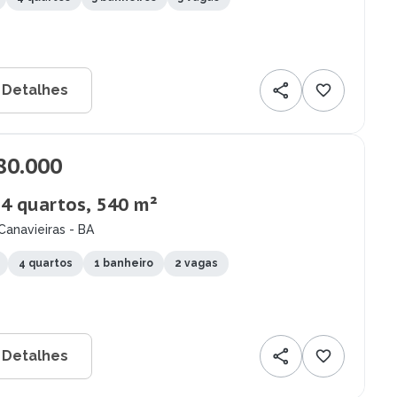
 Detalhes
80.000
 4 quartos, 540 m²
Canavieiras - BA
4 quartos
1 banheiro
2 vagas
 Detalhes