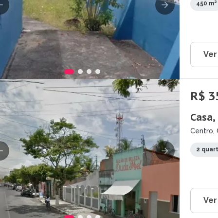
450 m²
Ver
R$ 3
Casa,
Centro, 
2 quar
Ver