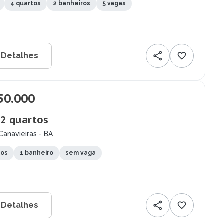
4 quartos
2 banheiros
5 vagas
 Detalhes
50.000
 2 quartos
Canavieiras - BA
tos
1 banheiro
sem vaga
 Detalhes