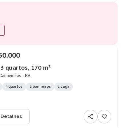
50.000
 3 quartos, 170 m²
Canavieiras - BA
3 quartos
2 banheiros
1 vaga
 Detalhes