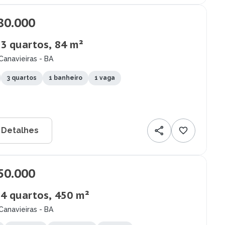
80.000
 3 quartos, 84 m²
Canavieiras - BA
3 quartos
1 banheiro
1 vaga
 Detalhes
50.000
 4 quartos, 450 m²
Canavieiras - BA