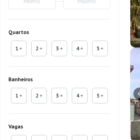
Quartos
1
2
3
4
5
Banheiros
1
2
3
4
5
Vagas