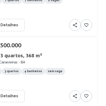
7 quartos
7 banheiros
2 vagas
 Detalhes
.500.000
 3 quartos, 368 m²
Canavieiras - BA
3 quartos
4 banheiros
sem vaga
 Detalhes