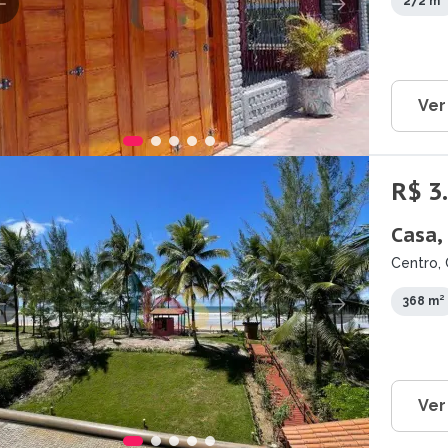
272 m²
Ver
R$ 3
Casa,
Centro, 
368 m²
Ver