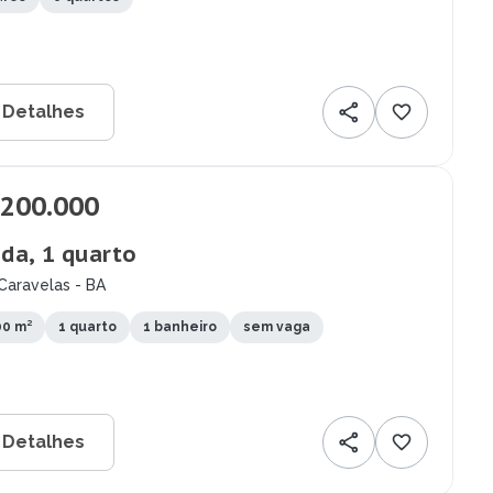
 Detalhes
.200.000
da, 1 quarto
Caravelas - BA
0 m²
1 quarto
1 banheiro
sem vaga
 Detalhes