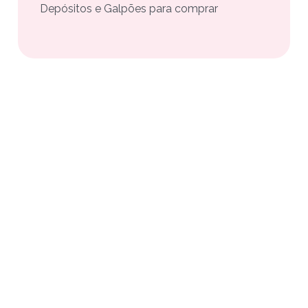
Depósitos e Galpões para comprar
otos, preços e contato direto com o anunciante.
as pela Buskaza?
ntra o imóvel à venda em Caravelas e fala direto com o corre
axa para quem busca.
da em Caravelas por faixa de preço, área útil, número de qua