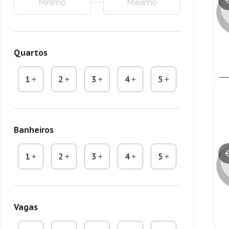
Quartos
1
2
3
4
5
Banheiros
1
2
3
4
5
Vagas