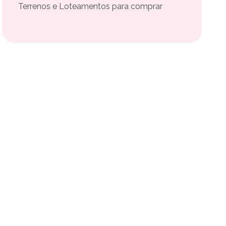
Terrenos e Loteamentos para comprar
tor ou a imobiliária responsável — por telefone,
rtos, banheiros, vagas de garagem e suítes.