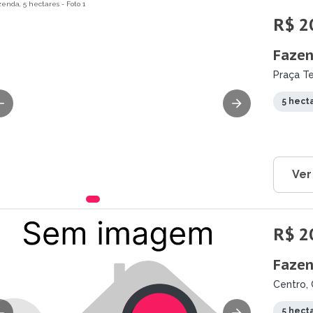
R$ 2
Fazen
Praça Te
5 hect
Ver
R$ 2
Fazen
Centro, 
5 hect