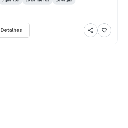
8 quartos
10 banheiros
10 vagas
 Detalhes