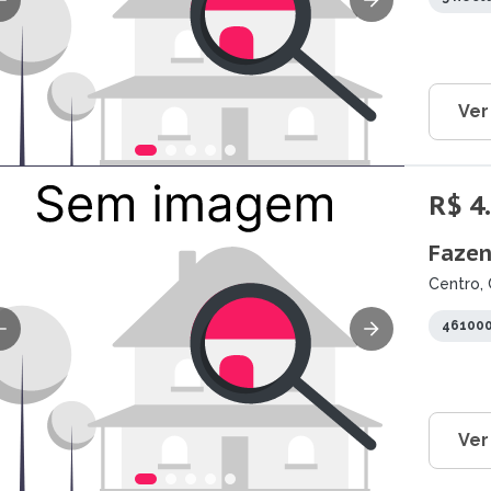
Ver
R$ 4
Fazen
Centro, 
461000
Ver