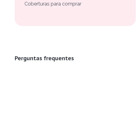
Coberturas para comprar
Perguntas frequentes
Quantos imóveis à venda há em Caravelas?
A Buskaza tem 5 imóveis à venda em Caravelas, com f
Como funciona para comprar um imóvel em Caravel
A Buskaza é um portal gratuito de anúncios. Você enco
mensagem ou WhatsApp, sem intermediários e sem t
Dá para filtrar os imóveis à venda em Caravelas?
Sim. Na busca da Buskaza você filtra os imóveis à ven