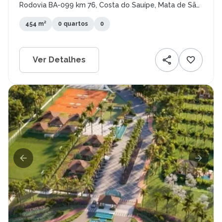
Rodovia BA-099 km 76, Costa do Sauípe, Mata de São
João - BA
454 m²
0 quartos
0
Ver Detalhes