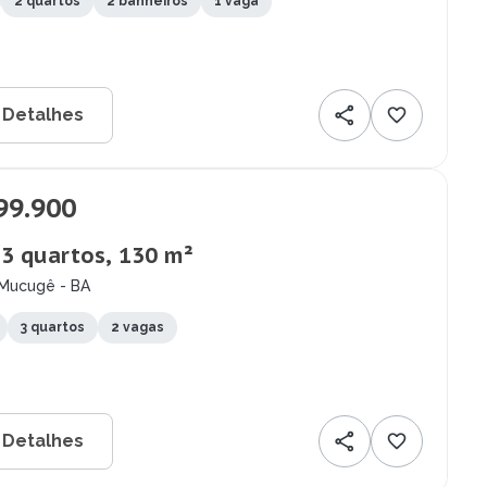
2 quartos
2 banheiros
1 vaga
 Detalhes
99.900
 3 quartos, 130 m²
 Mucugê - BA
3 quartos
2 vagas
 Detalhes