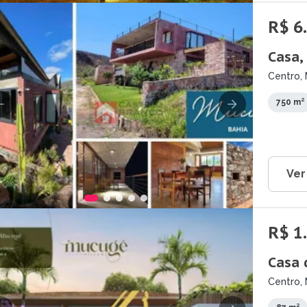
R$ 6
Casa,
Centro,
750 m²
Ver
R$ 1
Casa 
Centro,