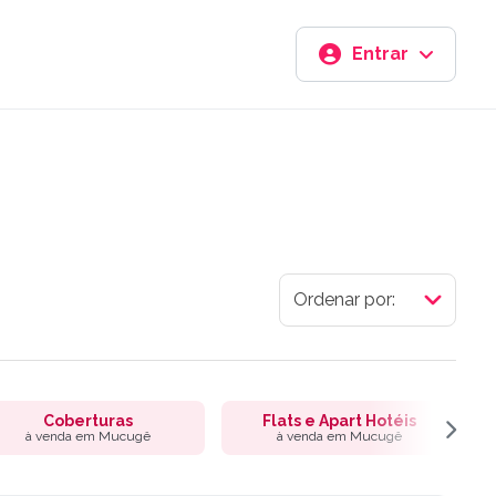
Entrar
Coberturas
Flats e Apart Hotéis
à venda em Mucugê
à venda em Mucugê