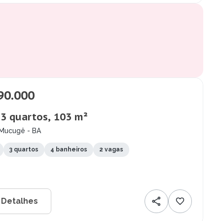
90.000
 3 quartos, 103 m²
 Mucugê - BA
3 quartos
4 banheiros
2 vagas
 Detalhes