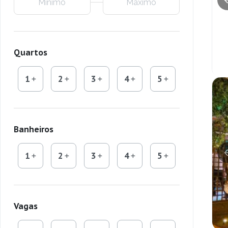
Quartos
1
2
3
4
5
Banheiros
1
2
3
4
5
Vagas