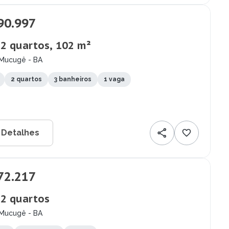
90.997
 2 quartos, 102 m²
 Mucugê - BA
2 quartos
3 banheiros
1 vaga
 Detalhes
72.217
 2 quartos
 Mucugê - BA