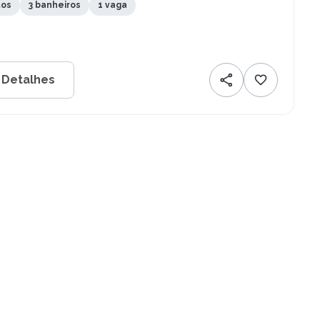
tos
3 banheiros
1 vaga
 Detalhes