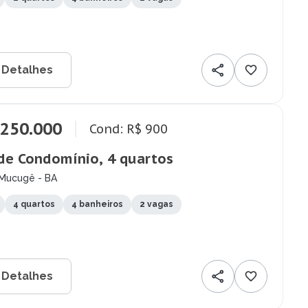
 Detalhes
.250.000
Cond: R$ 900
de Condomínio, 4 quartos
 Mucugê - BA
4 quartos
4 banheiros
2 vagas
 Detalhes