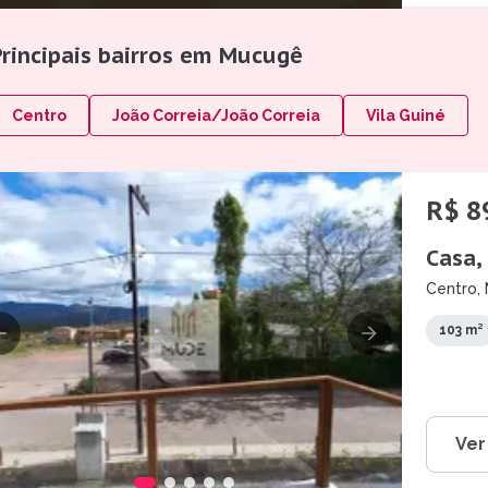
Principais bairros em Mucugê
Centro
João Correia/João Correia
Vila Guiné
R$ 8
Casa,
Centro,
103 m²
Ver