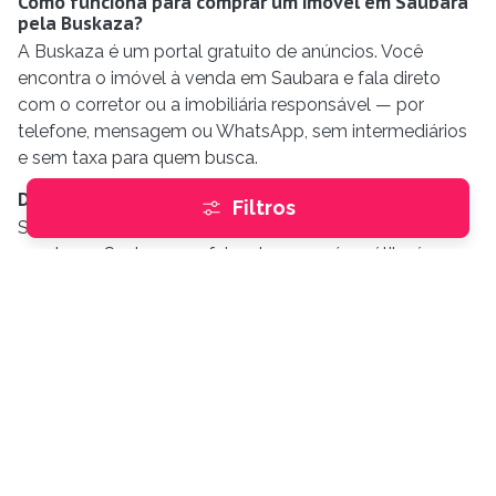
Como funciona para comprar um imóvel em Saubara
pela Buskaza?
A Buskaza é um portal gratuito de anúncios. Você
encontra o imóvel à venda em Saubara e fala direto
com o corretor ou a imobiliária responsável — por
telefone, mensagem ou WhatsApp, sem intermediários
e sem taxa para quem busca.
Dá para filtrar os imóveis à venda em Saubara?
Filtros
Sim. Na busca da Buskaza você filtra os imóveis à
venda em Saubara por faixa de preço, área útil, número
de quartos, banheiros, vagas de garagem e suítes.
Encontre imóveis