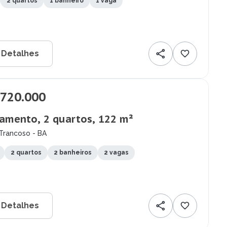
2 quartos
1 banheiro
1 vaga
 Detalhes
.720.000
amento, 2 quartos, 122 m²
Trancoso - BA
2 quartos
2 banheiros
2 vagas
 Detalhes