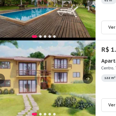
61 m²
Ver
R$ 1
Apart
Centro, 
122 m²
Ver