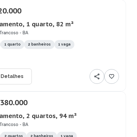
20.000
amento, 1 quarto, 82 m²
Trancoso - BA
1 quarto
2 banheiros
1 vaga
 Detalhes
.380.000
amento, 2 quartos, 94 m²
Trancoso - BA
2 quartos
2 banheiros
1 vaga