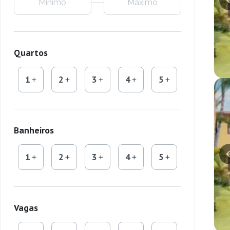
Quartos
1
2
3
4
5
Banheiros
1
2
3
4
5
Vagas