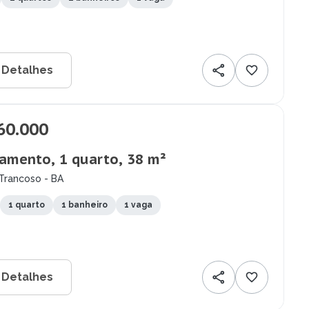
 Detalhes
60.000
amento, 1 quarto, 38 m²
Trancoso - BA
1 quarto
1 banheiro
1 vaga
 Detalhes