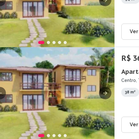
Ver
R$ 3
Apart
Centro, 
38 m²
Ver