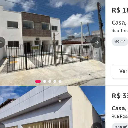
R$ 1
Casa,
Rua Trêz
50 m²
Ver
R$ 3
Casa,
Rua Rosa
200 m²