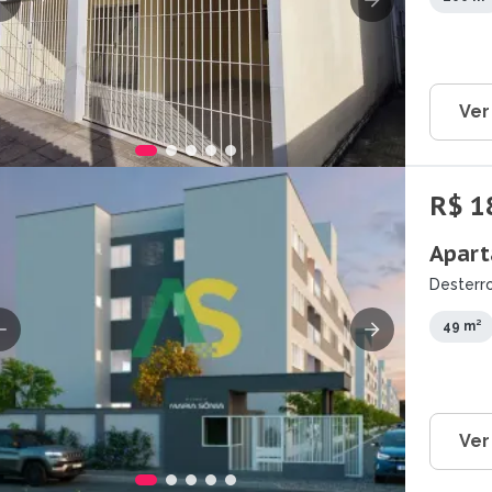
Ver
R$ 1
Apart
Desterro
49 m²
Ver