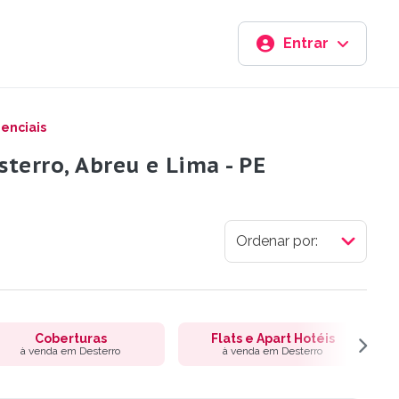
Entrar
enciais
terro, Abreu e Lima - PE
Coberturas
Flats e Apart Hotéis
à venda em Desterro
à venda em Desterro