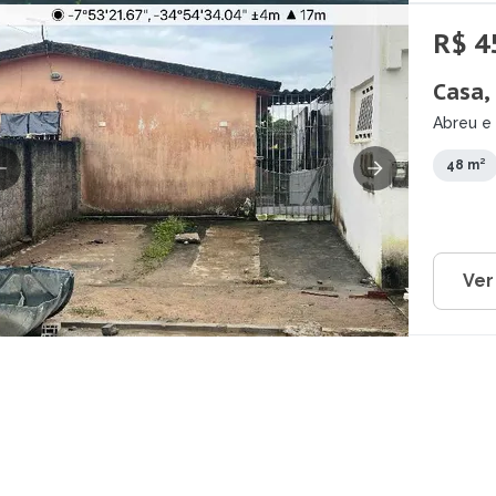
R$ 4
Casa,
Abreu e 
48 m²
Ver