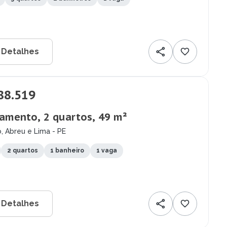
 Detalhes
88.519
amento, 2 quartos, 49 m²
, Abreu e Lima - PE
2 quartos
1 banheiro
1 vaga
 Detalhes