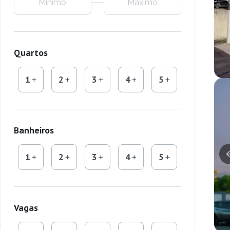
Quartos
1
2
3
4
5
Banheiros
1
2
3
4
5
Vagas