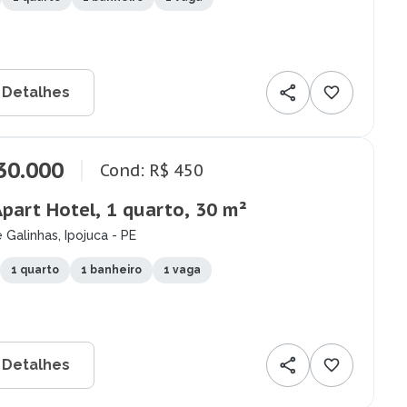
 Detalhes
30.000
Cond: R$ 450
Apart Hotel, 1 quarto, 30 m²
 Galinhas, Ipojuca - PE
1 quarto
1 banheiro
1 vaga
 Detalhes