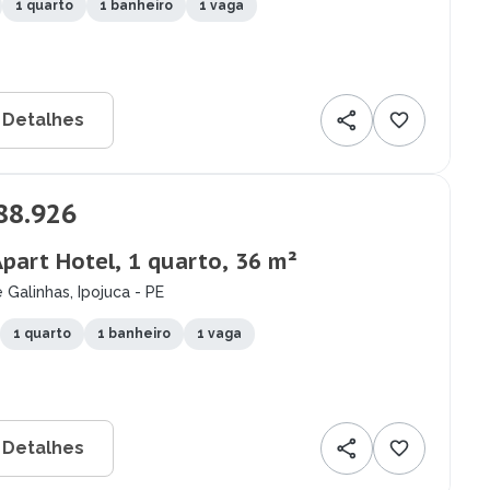
1 quarto
1 banheiro
1 vaga
 Detalhes
88.926
Apart Hotel, 1 quarto, 36 m²
 Galinhas, Ipojuca - PE
1 quarto
1 banheiro
1 vaga
 Detalhes