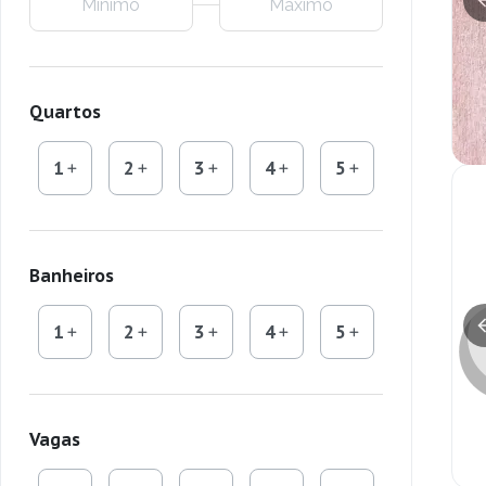
Quartos
1
2
3
4
5
Banheiros
1
2
3
4
5
Vagas