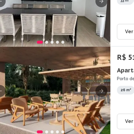
33 m²
Ver
R$ 5
Apart
Porto de
26 m²
Ver